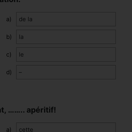
de la
la
le
–
nt, …….. apéritif!
cette