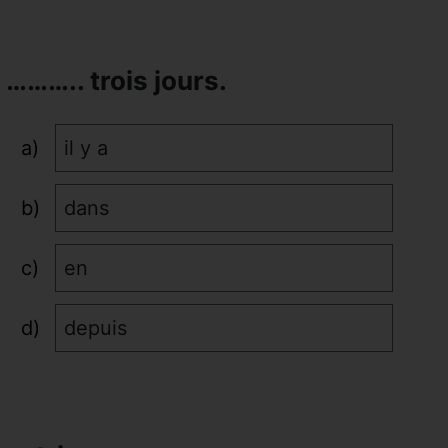
m ……….. trois jours.
il y a
dans
en
depuis