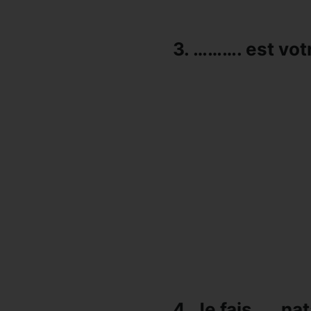
3. ………. est vo
4. Je fais….. nat