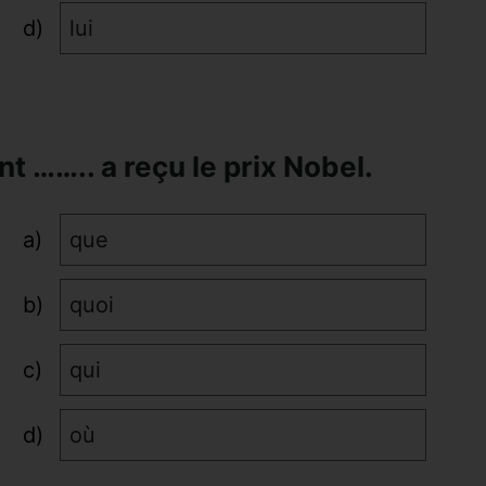
lui
nt …….. a reçu le prix Nobel.
que
quoi
qui
où