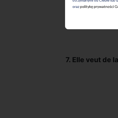
otrzymanymi od Ciebie lub u
oraz
politykę prywatności 
7. Elle veut de 