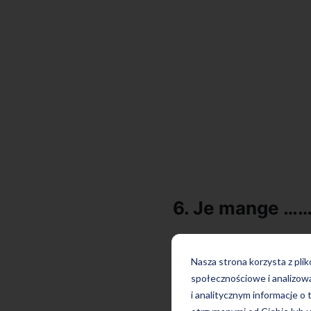
6. Je mange …….
Nasza strona korzysta z pli
społecznościowe i analizow
i analitycznym informacje o 