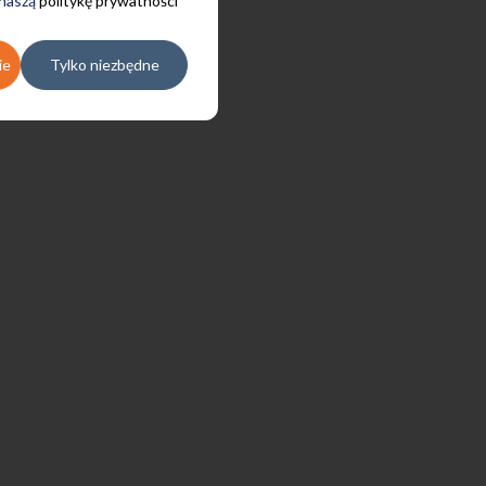
 naszą
politykę prywatności
ie
Tylko niezbędne