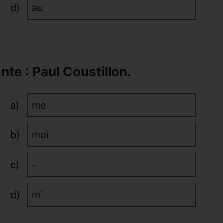
au
nte : Paul Coustillon.
me
moi
-
m’