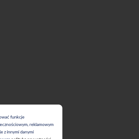
rować funkcje
połecznościowym, reklamowym
je z innymi danymi