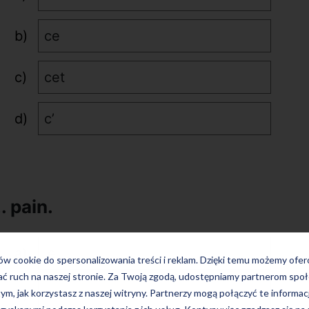
ce
cet
c’
 pain.
le
ków cookie do spersonalizowania treści i reklam. Dzięki temu możemy ofe
ać ruch na naszej stronie. Za Twoją zgodą, udostępniamy partnerom s
la
tym, jak korzystasz z naszej witryny. Partnerzy mogą połączyć te informac