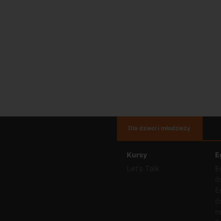
Dla dzieci i młodzieży
Kursy
E
Let's Talk
E
ó
E
ó
m