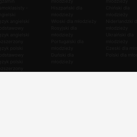
gzamin
młodzieży
młodzieży
smoklasisty -
Hiszpański dla
Chiński dla
ngielski
młodzieży
młodzieży
ęzyk angielski
Włoski dla młodzieży
Niderlandzki d
odstawowy
Rosyjski dla
młodzieży
ęzyk angielski
młodzieży
Ukraiński dla
ozszerzony
Portugalski dla
młodzieży
ęzyk polski
młodzieży
Czeski dla mł
odstawowy
Duński dla
Polski dla mło
ęzyk polski
młodzieży
ozszerzony
atematyka
odstawowa
atematyka
ozszerzona