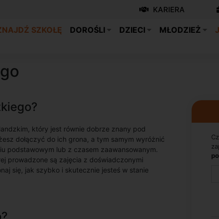
KARIERA
ZNAJDŹ SZKOŁĘ
DOROŚLI
DZIECI
MŁODZIEŻ
ego
zkiego?
rlandzkim, który jest równie dobrze znany pod
Cz
ożesz dołączyć do ich grona, a tym samym wyróżnić
za
opniu podstawowym lub z czasem zaawansowanym.
po
órej prowadzone są zajęcia z doświadczonymi
naj się, jak szybko i skutecznie jesteś w stanie
o?