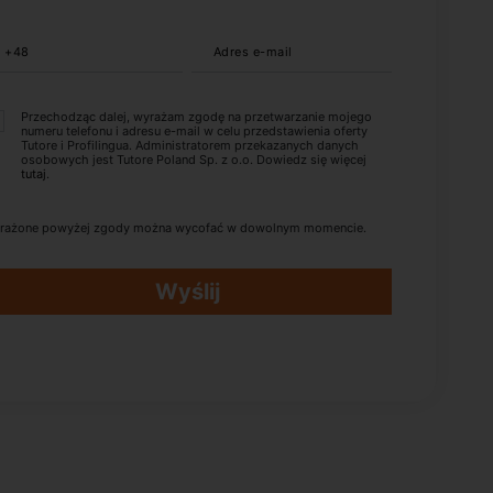
+48
Adres e-mail
Przechodząc dalej, wyrażam zgodę na przetwarzanie mojego
numeru telefonu i adresu e-mail w celu przedstawienia oferty
Tutore i Profilingua. Administratorem przekazanych danych
osobowych jest Tutore Poland Sp. z o.o. Dowiedz się więcej
tutaj
.
rażone powyżej zgody można wycofać w dowolnym momencie.
Wyślij