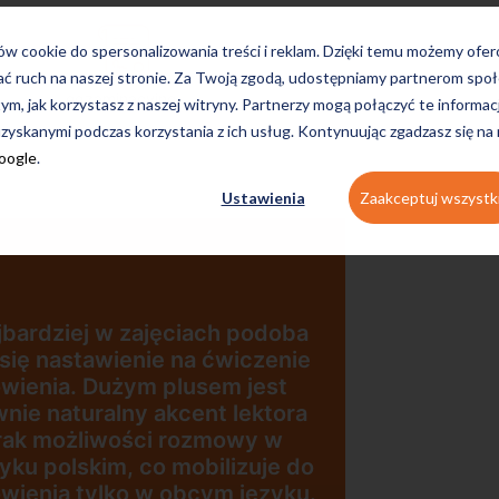
ków cookie do spersonalizowania treści i reklam. Dzięki temu możemy ofe
ać ruch na naszej stronie. Za Twoją zgodą, udostępniamy partnerom s
egzaminacyjne
tym, jak korzystasz z naszej witryny. Partnerzy mogą połączyć te informac
zyskanymi podczas korzystania z ich usług. Kontynuując zgadzasz się na
Google
.
Ustawienia
Zaakceptuj wszystk
rdziej w zajęciach podoba
ę nastawienie na ćwiczenie
nia. Dużym plusem jest
„Wygodna,
e naturalny akcent lektora
szkoła poł
k możliwości rozmowy w
dogodnej lo
u polskim, co mobilizuje do
nia tylko w obcym języku.