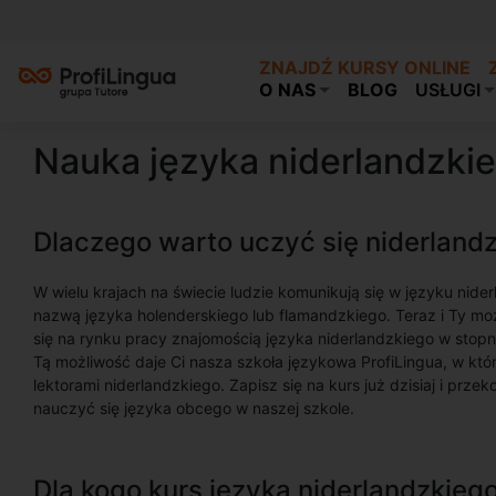
ZNAJDŹ KURSY ONLINE
O NAS
BLOG
USŁUGI
Nauka języka niderlandzki
Dlaczego warto uczyć się niderland
W wielu krajach na świecie ludzie komunikują się w języku nide
nazwą języka holenderskiego lub flamandzkiego. Teraz i Ty m
się na rynku pracy znajomością języka niderlandzkiego w st
Tą możliwość daje Ci nasza szkoła językowa ProfiLingua, w kt
lektorami niderlandzkiego. Zapisz się na kurs już dzisiaj i przeko
nauczyć się języka obcego w naszej szkole.
Dla kogo kurs języka niderlandzkieg