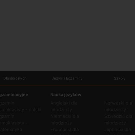
Dla dorosłych
Języki i Egzaminy
Szkoły
gzaminacyjne
Nauka języków
gzamin
Angielski dla
Norweski dla
smoklasisty - polski
młodzieży
młodzieży
gzamin
Niemiecki dla
Szwedzki dla
smoklasisty -
młodzieży
młodzieży
atematyka
Francuski dla
Japoński dla