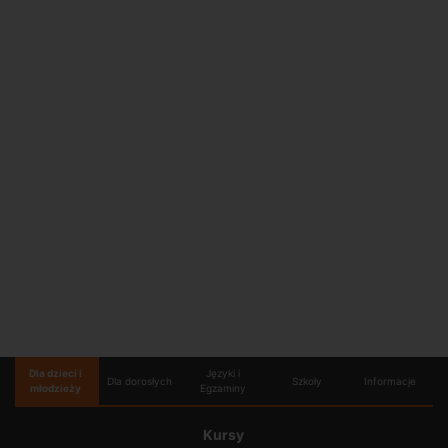
Dla dzieci i
Języki i
Dla dorosłych
Szkoły
Informacje
młodzieży
Egzaminy
Kursy