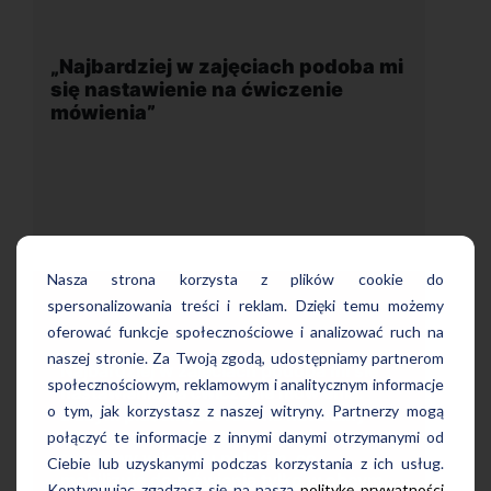
h podoba mi
„Wygodna, nowoczesna szkoła
zenie
położona w dogodnej lokalizacji”
Nasza strona korzysta z plików cookie do
spersonalizowania treści i reklam. Dzięki temu możemy
oferować funkcje społecznościowe i analizować ruch na
Uczę się w tej szkole od 4 lat i jestem
naszej stronie. Za Twoją zgodą, udostępniamy partnerom
doba mi się
bardzo zadowolona. Zajęcia z nativami
społecznościowym, reklamowym i analitycznym informacje
mówienia.
wygodna, nowoczesna szkoła położon
o tym, jak korzystasz z naszej witryny. Partnerzy mogą
naturalny
w dogodnej lokalizacji, bo tuż przy
wości
połączyć te informacje z innymi danymi otrzymanymi od
wyjściu z metra, mili pracownicy,
 co
Ciebie lub uzyskanymi podczas korzystania z ich usług.
bardzo konkurencyjna cena kursu i
lko w obcym
Kontynuując zgadzasz się na naszą
politykę prywatności