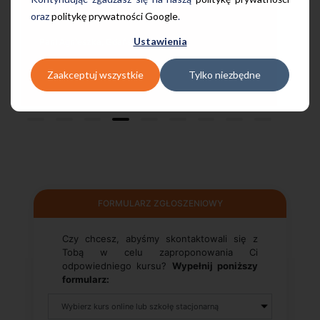
najlepsza Pani manager, która służy
pomocą w każdej chwili! Polecam!
oraz
politykę prywatności Google
.
Ustawienia
Pani Małgrzata, Warszawa Metro Świętokrzyska
Zaakceptuj wszystkie
Tylko niezbędne
FORMULARZ ZGŁOSZENIOWY
Czy chcesz, abyśmy skontaktowali się z
Tobą w celu zaproponowania Ci
odpowiedniego kursu?
Wypełnij poniższy
formularz: