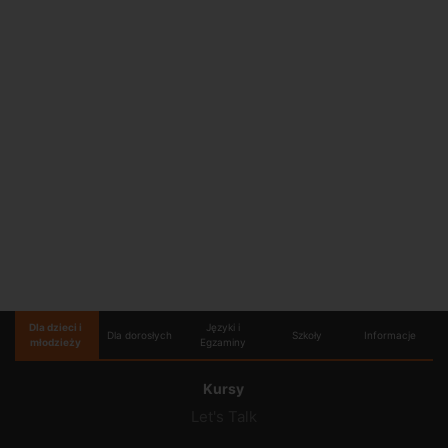
Dla dzieci i
Języki i
Dla dorosłych
Szkoły
Informacje
młodzieży
Egzaminy
Kursy
Let's Talk