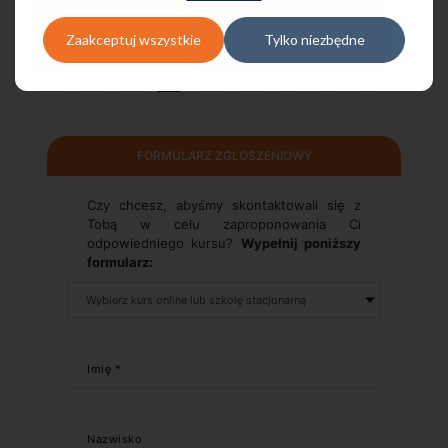
Zaakceptuj wszystkie
Tylko niezbędne
FORMULARZ ZGŁOSZENIOWY
Czy chcesz, abyśmy skontaktowali się z
Tobą w celu zaproponowania Ci
odpowiedniego kursu?
Wypełnij poniższy
formularz:
Imię *
Nazwisko