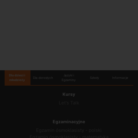
Dla dzieci i
Języki i
Dla dorosłych
Szkoły
Informacje
młodzieży
Egzaminy
Kursy
Let's Talk
Egzaminacyjne
Egzamin ósmoklasisty - polski
Egzamin ósmoklasisty - matematyka