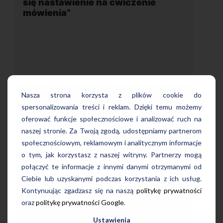
wiczenie
położona w dogodnej lokalizacj
Nasza strona korzysta z plików cookie do
spersonalizowania treści i reklam. Dzięki temu możemy
oferować funkcje społecznościowe i analizować ruch na
Uczę się w tej szkole od 4 lat i jest
 podoba mi się
naszej stronie. Za Twoją zgodą, udostępniamy partnerom
bardzo zadowolona. Zajęcia z nativ
ie mówienia.
społecznościowym, reklamowym i analitycznym informacje
wygodna, nowoczesna szkoła poło
ie naturalny
w dogodnej lokalizacji, bo tuż przy
o tym, jak korzystasz z naszej witryny. Partnerzy mogą
ożliwości
wyjściu z metra, mili pracownicy,
połączyć te informacje z innymi danymi otrzymanymi od
kim, co
bardzo konkurencyjna cena kursu i
Ciebie lub uzyskanymi podczas korzystania z ich usług.
 tylko w obcym
najlepsza Pani manager, która służ
Kontynuując zgadzasz się na naszą
politykę prywatności
pomocą w każdej chwili! Polecam!
oraz
politykę prywatności Google
.
z
Pani Małgrzata, Warszawa Metro Świętokrzyska
Ustawienia