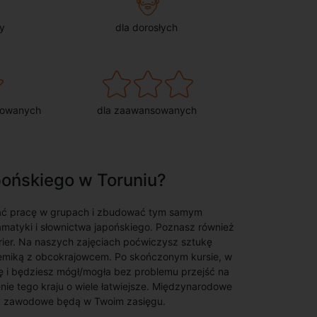
y
dla dorosłych
sowanych
dla zaawansowanych
pońskiego w Toruniu?
wać pracę w grupach i zbudować tym samym
amatyki i słownictwa japońskiego. Poznasz również
rier. Na naszych zajęciach poćwiczysz sztukę
lemiką z obcokrajowcem. Po skończonym kursie, w
 i będziesz mógł/mogła bez problemu przejść na
nie tego kraju o wiele łatwiejsze. Międzynarodowe
wy zawodowe będą w Twoim zasięgu.