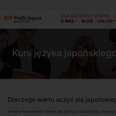
ZNAJDŹ KURSY ONLINE
O NAS
BLOG
USŁUGI
Kurs języka japońskieg
Dlaczego warto uczyć się japońskie
Jesteś mieszkańcem Torunia lub okolicy i rozpatrujesz naukę ję