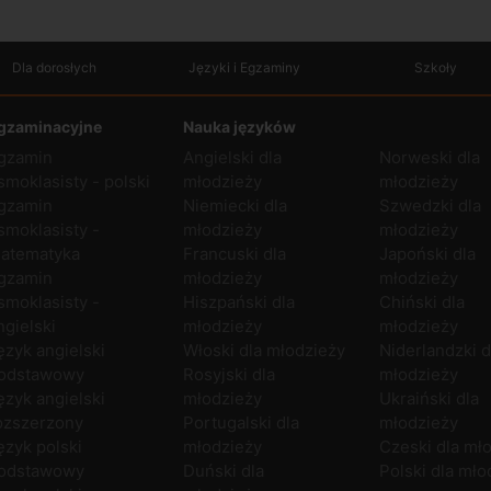
Dla dorosłych
Języki i Egzaminy
Szkoły
gzaminacyjne
Nauka języków
gzamin
Angielski dla
Norweski dla
smoklasisty - polski
młodzieży
młodzieży
gzamin
Niemiecki dla
Szwedzki dla
smoklasisty -
młodzieży
młodzieży
atematyka
Francuski dla
Japoński dla
gzamin
młodzieży
młodzieży
smoklasisty -
Hiszpański dla
Chiński dla
ngielski
młodzieży
młodzieży
ęzyk angielski
Włoski dla młodzieży
Niderlandzki d
odstawowy
Rosyjski dla
młodzieży
ęzyk angielski
młodzieży
Ukraiński dla
ozszerzony
Portugalski dla
młodzieży
ęzyk polski
młodzieży
Czeski dla mł
odstawowy
Duński dla
Polski dla mło