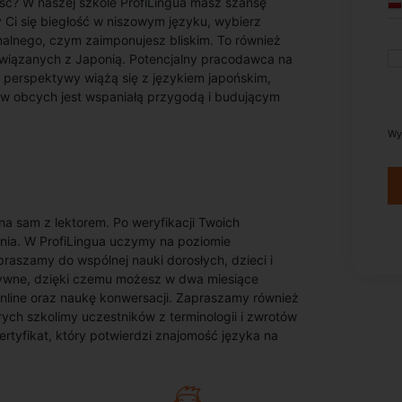
ość? W naszej szkole ProfiLingua masz szansę
y Ci się biegłość w niszowym języku, wybierz
inalnego, czym zaimponujesz bliskim. To również
związanych z Japonią. Potencjalny pracodawca na
 perspektywy wiążą się z językiem japońskim,
ków obcych jest wspaniałą przygodą i budującym
Wy
a sam z lektorem. Po weryfikacji Twoich
nia. W ProfiLingua uczymy na poziomie
zamy do wspólnej nauki dorosłych, dzieci i
nsywne, dzięki czemu możesz w dwa miesiące
online oraz naukę konwersacji. Zapraszamy również
ych szkolimy uczestników z terminologii i zwrotów
tyfikat, który potwierdzi znajomość języka na