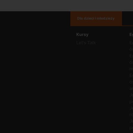
Dla dzieci i młodzieży
Kursy
E
Let's Talk
E
ó
E
ó
m
E
ó
a
J
p
J
r
J
p