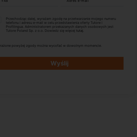
+48
Adres e-mail
Przechodząc dalej, wyrażam zgodę na przetwarzanie mojego numeru
telefonu i adresu e-mail w celu przedstawienia oferty Tutore i
Profilingua. Administratorem przekazanych danych osobowych jest
Tutore Poland Sp. z o.o. Dowiedz się więcej
tutaj
.
rażone powyżej zgody można wycofać w dowolnym momencie.
Wyślij