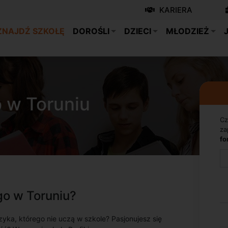
KARIERA
ZNAJDŹ SZKOŁĘ
DOROŚLI
DZIECI
MŁODZIEŻ
o w Toruniu
Cz
za
fo
go w Toruniu?
zyka, którego nie uczą w szkole? Pasjonujesz się