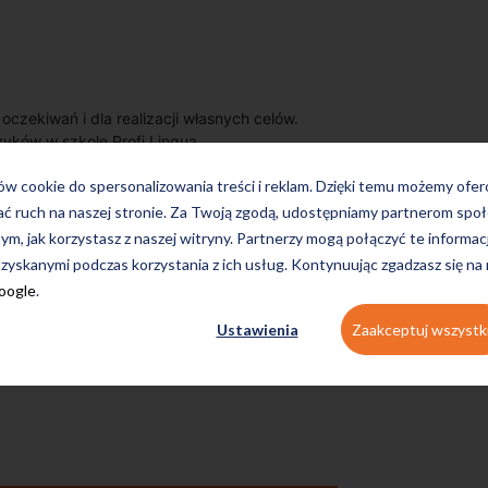
zekiwań i dla realizacji własnych celów.
zyków w szkole Profi Lingua.
ków cookie do spersonalizowania treści i reklam. Dzięki temu możemy ofe
ać ruch na naszej stronie. Za Twoją zgodą, udostępniamy partnerom s
tym, jak korzystasz z naszej witryny. Partnerzy mogą połączyć te informac
on-line
konwersacyjne
zyskanymi podczas korzystania z ich usług. Kontynuując zgadzasz się na
Google
.
Ustawienia
Zaakceptuj wszystk
egzaminacyjne