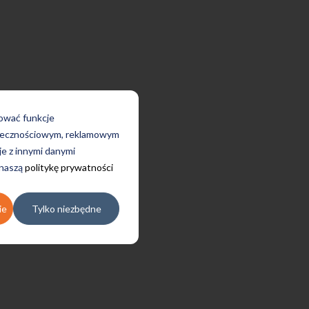
rować funkcje
połecznościowym, reklamowym
je z innymi danymi
 naszą
politykę prywatności
ie
Tylko niezbędne