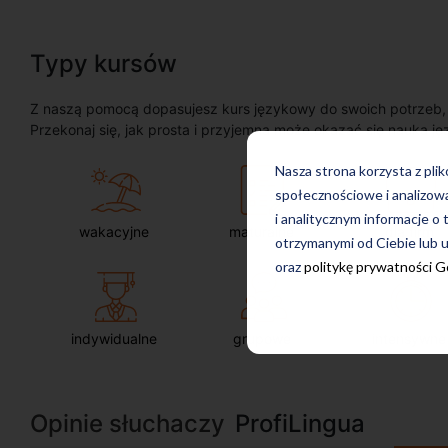
Typy kursów
Z naszą pomocą dopasujesz kurs językowy do swoich potrzeb, oc
Przekonaj się, jak prosta i przyjemna może okazać się nauka ję
Nasza strona korzysta z pli
społecznościowe i analizow
i analitycznym informacje o 
wakacyjne
maturalne
dla firm
otrzymanymi od Ciebie lub u
oraz
politykę prywatności 
indywidualne
grupowe
intensywne
Opinie słuchaczy
ProfiLingua