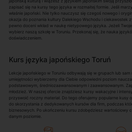
japońską kulturą i wiążesz z językiem japońskim swoją przyszł
zapisać się na kursy tego języka w rozmaitej formie. Jeśli marz
właśnie japoński. Nie tylko nauczysz się czegoś nowego i oryg
okazja do poznania kultury Dalekiego Wschodu i ciekawostek 
pewno doceni wkład w naukę nietypowego języka. Jeżeli Twoje
wybierz naszą szkołę w Toruniu. Przekonaj się, że nauka języ
doświadczeniem.
Kurs języka japońskiego Toruń
Lekcje japońskiego w Toruniu odbywają się w grupach lub sam n
umiejętności wybierzemy dla Ciebie odpowiedni poziom naucza
podstawowym, średniozaawansowanym i zaawansowanym. Zapras
młodzież. W naszej ofercie znajdziesz kursy wakacyjne i inte
przyswoić roczny materiał. Do tego oferujemy popularne kusy 
do skorzystania z dedykowanych kursów dla firm, podczas któr
biznesowych. Po ukończeniu kursu zdobędziesz wartościowy cer
danym poziomie.