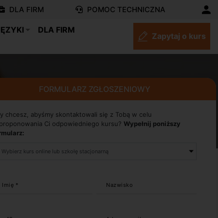
DLA FIRM
POMOC TECHNICZNA
JĘZYKI
DLA FIRM
Zapytaj o kurs
FORMULARZ ZGŁOSZENIOWY
y chcesz, abyśmy skontaktowali się z Tobą w celu
proponowania Ci odpowiedniego kursu?
Wypełnij poniższy
rmularz:
Imię *
Nazwisko