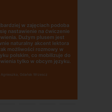
Uczę się w tej szkole od 4 lat i
jestem bardzo zadowolona.
Zajęcia z nativami, wygodna,
nowoczesna szkoła położona w
dogodnej lokalizacji, bo tuż przy
esna
wyjściu z metra, mili
pracownicy, bardzo
konkurencyjna cena kursu i
i”
najlepsza Pani manager, która
służy pomocą w każdej chwili!
Polecam!
Pani Małgrzata, Warszawa Metro
Świętokrzyska