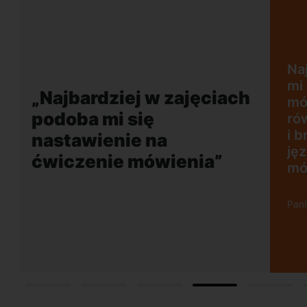
jęciach podoba
ie na ćwiczenie
 plusem jest
„Wygodna, nowocz
 akcent lektora
szkoła położona w
ci rozmowy w
dogodnej lokalizacj
o mobilizuje do
w obcym języku.
 Wrzescz