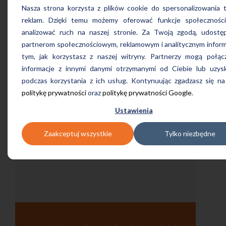
ProfiLingua!
Nasza strona korzysta z plików cookie do spersonalizowania tr
reklam. Dzięki temu możemy oferować funkcje społecznośc
analizować ruch na naszej stronie. Za Twoją zgodą, udostę
partnerom społecznościowym, reklamowym i analitycznym inform
tym, jak korzystasz z naszej witryny. Partnerzy mogą połąc
informacje z innymi danymi otrzymanymi od Ciebie lub uzys
podczas korzystania z ich usług. Kontynuując zgadzasz się na
politykę prywatności
oraz
politykę prywatności Google
.
Ustawienia
„Wygodna, nowoczesna szkoła
położona w dogodnej lokalizacji”
Zaakceptuj wszystkie
Tylko niezbędne