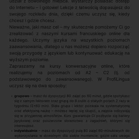
udział z dowolnego miejsca. Wystarczy posiadać dostęp
do Internetu – i gotowe! Lekcje z łatwością dopasujesz do
swojego rozkładu dnia, dzięki czemu uczysz się, kiedy
chcesz i gdzie chcesz.
Nieważne, jaki masz cel – my skutecznie pomożemy Ci go
zrealizować z naszymi kursami francuskiego online dla
każdego. Uczymy języka na wszystkich poziomach
zaawansowania, dlatego u nas możesz dopiero rozpocząć
swoją przygodę z językiem lub kontynuować edukację na
wyższym poziomie.
Zapraszamy na kursy konwersacyjne online, które
realizujemy na poziomach od A2 – C2 (tj. od
podstawowego do zawansowanego). W ProfiLingua
uczysz się na dwa sposoby:
grupowo
– masz do dyspozycji 80 zajęć po 60 minut, gdzie spotykasz
się z samym lektorem oraz grupą do 8 osób o stałych porach 2 razy w
tygodniu (2x60 min). Stała grupa i lektor pozwala na systematyczną
oraz efektywną naukę – możesz lepiej się skupić, a zajęcia odbywają
się w przyjemnej atmosferze. Kurs gwarantuje Ci pozbycie się bariery
językowej oraz poszerzone słownictwo z zagadnień, którymi się
interesujesz.
indywidualnie
–
masz do dyspozycji pulę 80 zajęć 60-minutowych do
wykorzystania w dowolnym dla siebie momencie, gdzie cała uwaga