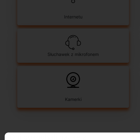
Internetu
Słuchawek z mikrofonem
Kamerki
Oni pokochali naukę z