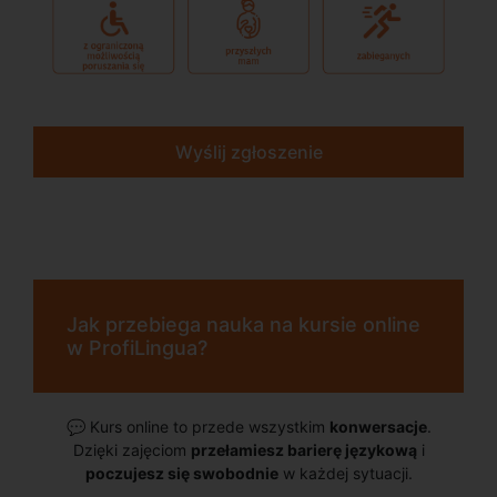
Wyślij zgłoszenie
Jak przebiega nauka na kursie online
w ProfiLingua?
💬
Kurs online to przede wszystkim
konwersacje
.
Dzięki zajęciom
przełamiesz barierę językową
i
poczujesz się swobodnie
w każdej sytuacji.