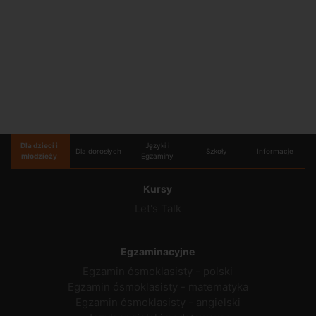
Dla dzieci i
Języki i
Dla dorosłych
Szkoły
Informacje
młodzieży
Egzaminy
Kursy
Let's Talk
Egzaminacyjne
Egzamin ósmoklasisty - polski
Egzamin ósmoklasisty - matematyka
Egzamin ósmoklasisty - angielski