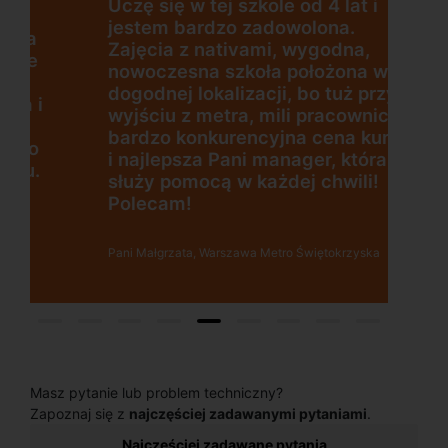
Uczę się w tej szkole od 4 lat i
jestem bardzo zadowolona.
Zajęcia z nativami, wygodna,
nowoczesna szkoła położona w
dogodnej lokalizacji, bo tuż przy
wyjściu z metra, mili pracownicy,
bardzo konkurencyjna cena kursu
i najlepsza Pani manager, która
służy pomocą w każdej chwili!
Polecam!
Pani Małgrzata, Warszawa Metro Świętokrzyska
Masz pytanie lub problem techniczny?
Zapoznaj się z
najczęściej zadawanymi pytaniami
.
Najczęściej zadawane pytania