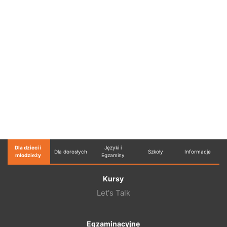
Dla dzieci i
Języki i
Dla dorosłych
Szkoły
Informacje
młodzieży
Egzaminy
Kursy
Let's Talk
Egzaminacyjne