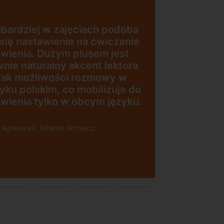
zajęciach podoba
enie na ćwiczenie
ym plusem jest
„Wygodna, nowoc
y akcent lektora
szkoła położona w
ści rozmowy w
dogodnej lokalizac
 co mobilizuje do
 w obcym języku.
sk Wrzescz