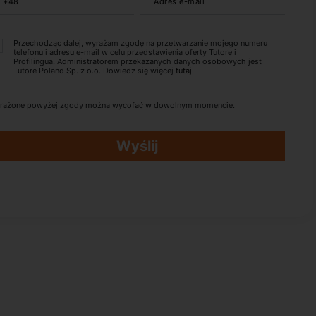
+48
Adres e-mail
Przechodząc dalej, wyrażam zgodę na przetwarzanie mojego numeru
telefonu i adresu e-mail w celu przedstawienia oferty Tutore i
Profilingua. Administratorem przekazanych danych osobowych jest
Tutore Poland Sp. z o.o. Dowiedz się więcej
tutaj
.
rażone powyżej zgody można wycofać w dowolnym momencie.
Wyślij