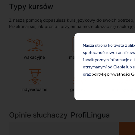
Typy kursów
Z naszą pomocą dopasujesz kurs językowy do swoich potrzeb, oc
Przekonaj się, jak prosta i przyjemna może okazać się nauka ję
Nasza strona korzysta z pli
społecznościowe i analizow
wakacyjne
maturalne
dla firm
i analitycznym informacje o 
otrzymanymi od Ciebie lub u
oraz
politykę prywatności 
indywidualne
grupowe
intensywne
Opinie słuchaczy
ProfiLingua