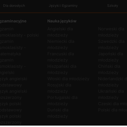
Dla dorosłych
Języki i Egzaminy
Szkoły
gzaminacyjne
Nauka języków
gzamin
Angielski dla
Norweski dla
smoklasisty - polski
młodzieży
młodzieży
gzamin
Niemiecki dla
Szwedzki dla
smoklasisty -
młodzieży
młodzieży
atematyka
Francuski dla
Japoński dla
gzamin
młodzieży
młodzieży
smoklasisty -
Hiszpański dla
Chiński dla
ngielski
młodzieży
młodzieży
ęzyk angielski
Włoski dla młodzieży
Niderlandzki d
odstawowy
Rosyjski dla
młodzieży
ęzyk angielski
młodzieży
Ukraiński dla
ozszerzony
Portugalski dla
młodzieży
ęzyk polski
młodzieży
Czeski dla mł
odstawowy
Duński dla
Polski dla mło
ęzyk polski
młodzieży
ozszerzony