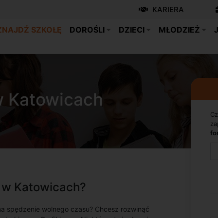
KARIERA
ZNAJDŹ SZKOŁĘ
DOROŚLI
DZIECI
MŁODZIEŻ
w Katowicach
Cz
za
fo
o w Katowicach?
na spędzenie wolnego czasu? Chcesz rozwinąć