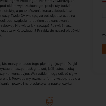
łoskiego w ProfiLingua. Niektórzy twierdzą, że
a pod okiem wykształconego specjalisty będzie
ze efekty, a po skończeniu kursu zdobędziesz
ozważy Twoje CV widząc, że poświęcasz czas na
zieci, bez względu na poziom zaawansowanie
ęzykowej. Nie wiesz jak zacząć? Rozwiąż nasz
Mieszasz w Katowicach? Przyjdź do naszej placówki
ki.
Wy
, kto marzy o nauce tego pięknego języka. Dzięki
ystać z naszych usług nawet, jeśli jesteś osobą
 czy konwersacyjne. Wszystkie, mogą odbyć się w
ferencji. Prowadzimy rozmaite formy współpracy dla
ekiwania i pozwoli na produktywną naukę języka