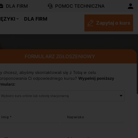
DLA FIRM
POMOC TECHNICZNA
JĘZYKI
DLA FIRM
Zapytaj o kurs
FORMULARZ ZGŁOSZENIOWY
y chcesz, abyśmy skontaktowali się z Tobą w celu
proponowania Ci odpowiedniego kursu?
Wypełnij poniższy
rmularz:
Imię *
Nazwisko