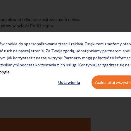
zekiwań i dla realizacji własnych celów.
zyków w szkole Profi Lingua.
ków cookie do spersonalizowania treści i reklam. Dzięki temu możemy ofe
ać ruch na naszej stronie. Za Twoją zgodą, udostępniamy partnerom s
on-line
konwersacyjne
tym, jak korzystasz z naszej witryny. Partnerzy mogą połączyć te informac
zyskanymi podczas korzystania z ich usług. Kontynuując zgadzasz się na
Google
.
Ustawienia
Zaakceptuj wszystk
egzaminacyjne