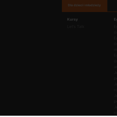
Dla dzieci i młodzieży
Kursy
E
Let's Talk
E
ó
E
ó
m
E
ó
a
J
p
J
r
J
p
J
r