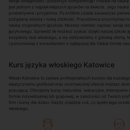
swoje umiejętności i poszerzyć kompetencję? Postaw na naukę w
jest jednym z najpiękniejszych języków na świecie. Jego nauk
produktywna i przyjemna. Po krótkim czasie zauważysz pierws
pożądaną wiedzę i nową zdolność. Pracodawca przychylniej r
naukę oryginalnych języków. Możesz również zapisać swoje d
językowego. Sprawdź ile możesz zyskać dzięki naszej szkole j
bezpłatny test włoskiego, a my oddzwonimy z gotową ofertą. 
i porozmawiaj z konsultantem o najlepszej dla Ciebie formie nau
Kurs języka włoskiego Katowice
Włoski Katowice to zestaw profesjonalnych kursów dla każdego
elastycznemu grafikowi oraz urozmaiconej ofercie możesz skorz
pracującą. Oferujemy kursy maturalne, wakacyjne, intensywne
formie indywidualnej lub grupowej, w zależności od Twoich pre
firm i kursy dla dzieci. Każdy znajdzie coś, co spełni jego ocz
włoskiego.