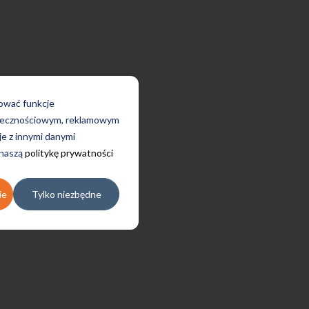
rować funkcje
połecznościowym, reklamowym
je z innymi danymi
 naszą
politykę prywatności
ie
Tylko niezbędne