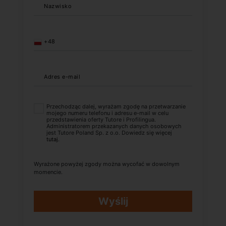
Nazwisko
+48
Adres e-mail
Przechodząc dalej, wyrażam zgodę na przetwarzanie
mojego numeru telefonu i adresu e-mail w celu
przedstawienia oferty Tutore i Profilingua.
Administratorem przekazanych danych osobowych
jest Tutore Poland Sp. z o.o. Dowiedz się więcej
tutaj
.
Wyrażone powyżej zgody można wycofać w dowolnym
momencie.
Wyślij