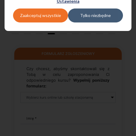
Ustawienia
Pani Małgrzata, Warszawa Metro Świętokrzyska
Zaakceptuj wszystkie
Tylko niezbędne
FORMULARZ ZGŁOSZENIOWY
Czy chcesz, abyśmy skontaktowali się z
Tobą w celu zaproponowania Ci
odpowiedniego kursu?
Wypełnij poniższy
formularz:
Imię *