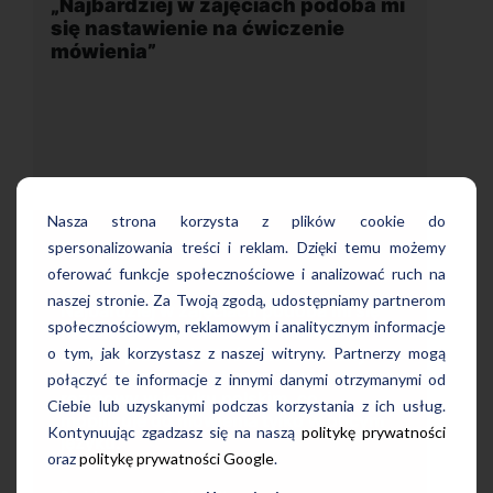
ach podoba mi
„Wygodna, nowoczesna szkoła
iczenie
położona w dogodnej lokalizacji
Nasza strona korzysta z plików cookie do
spersonalizowania treści i reklam. Dzięki temu możemy
oferować funkcje społecznościowe i analizować ruch na
Uczę się w tej szkole od 4 lat i jestem
naszej stronie. Za Twoją zgodą, udostępniamy partnerom
odoba mi się
bardzo zadowolona. Zajęcia z nativam
społecznościowym, reklamowym i analitycznym informacje
 mówienia.
wygodna, nowoczesna szkoła położ
 naturalny
o tym, jak korzystasz z naszej witryny. Partnerzy mogą
w dogodnej lokalizacji, bo tuż przy
liwości
połączyć te informacje z innymi danymi otrzymanymi od
wyjściu z metra, mili pracownicy,
m, co
Ciebie lub uzyskanymi podczas korzystania z ich usług.
bardzo konkurencyjna cena kursu i
ylko w obcym
najlepsza Pani manager, która służy
Kontynuując zgadzasz się na naszą
politykę prywatności
pomocą w każdej chwili! Polecam!
oraz
politykę prywatności Google
.