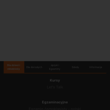
Dla dzieci i
Języki i
Dla dorosłych
Szkoły
Informacje
młodzieży
Egzaminy
Kursy
Let's Talk
Egzaminacyjne
Egzamin ósmoklasisty - polski