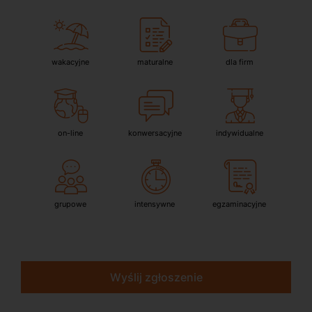
wakacyjne
maturalne
dla firm
on-line
konwersacyjne
indywidualne
grupowe
intensywne
egzaminacyjne
Wyślij zgłoszenie