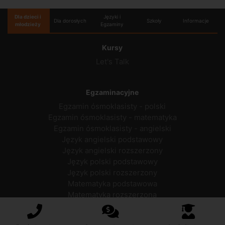
Dla dzieci i
Języki i
Dla dorosłych
Szkoły
Informacje
młodzieży
Egzaminy
Kursy
Let's Talk
Egzaminacyjne
Egzamin ósmoklasisty - polski
Egzamin ósmoklasisty - matematyka
Egzamin ósmoklasisty - angielski
Język angielski podstawowy
Język angielski rozszerzony
Język polski podstawowy
Język polski rozszerzony
Matematyka podstawowa
Matematyka rozszerzona