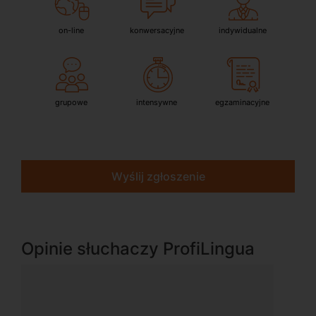
on-line
konwersacyjne
indywidualne
grupowe
intensywne
egzaminacyjne
Wyślij zgłoszenie
Opinie słuchaczy ProfiLingua