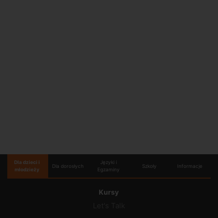
Dla dzieci i
Języki i
Dla dorosłych
Szkoły
Informacje
młodzieży
Egzaminy
Kursy
Let's Talk