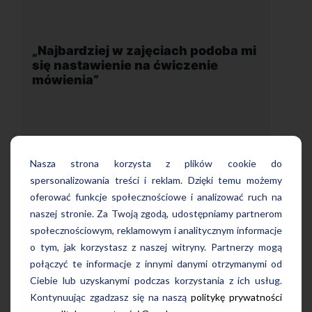
podoba mi
„Wygodna, nowoczesna szkoła
nie
położona w dogodnej lokalizacji”
Nasza strona korzysta z plików cookie do
spersonalizowania treści i reklam. Dzięki temu możemy
oferować funkcje społecznościowe i analizować ruch na
naszej stronie. Za Twoją zgodą, udostępniamy partnerom
społecznościowym, reklamowym i analitycznym informacje
Uczę się w tej szkole od 4 lat i jestem
a mi się
o tym, jak korzystasz z naszej witryny. Partnerzy mogą
bardzo zadowolona. Zajęcia z nativami,
ienia.
wygodna, nowoczesna szkoła położona
połączyć te informacje z innymi danymi otrzymanymi od
uralny
w dogodnej lokalizacji, bo tuż przy
Ciebie lub uzyskanymi podczas korzystania z ich usług.
ci
wyjściu z metra, mili pracownicy,
Kontynuując zgadzasz się na naszą
politykę prywatności
o
bardzo konkurencyjna cena kursu i