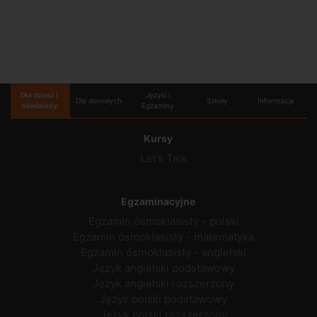
Dla dzieci i
Języki i
Dla dorosłych
Szkoły
Informacje
młodzieży
Egzaminy
Kursy
Let's Talk
Egzaminacyjne
Egzamin ósmoklasisty - polski
Egzamin ósmoklasisty - matematyka
Egzamin ósmoklasisty - angielski
Język angielski podstawowy
Język angielski rozszerzony
Język polski podstawowy
Język polski rozszerzony