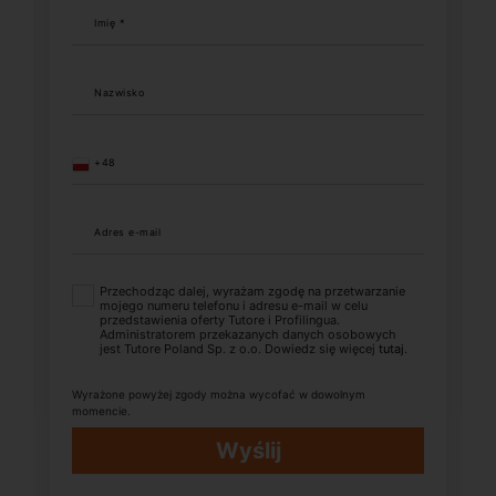
Imię *
Nazwisko
+48
Adres e-mail
Przechodząc dalej, wyrażam zgodę na przetwarzanie
mojego numeru telefonu i adresu e-mail w celu
przedstawienia oferty Tutore i Profilingua.
Administratorem przekazanych danych osobowych
jest Tutore Poland Sp. z o.o. Dowiedz się więcej
tutaj
.
Wyrażone powyżej zgody można wycofać w dowolnym
momencie.
Wyślij