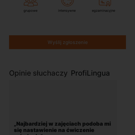
grupowe
intensywne
egzaminacyjne
Wyślij zgłoszenie
Opinie słuchaczy
ProfiLingua
iach podoba mi
„Wygodna, nowoczesna szkoł
wiczenie
położona w dogodnej lokalizacj