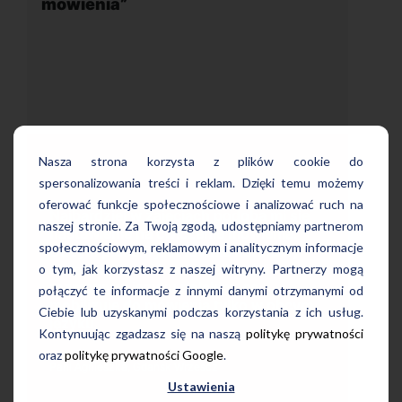
Nasza strona korzysta z plików cookie do
spersonalizowania treści i reklam. Dzięki temu możemy
oferować funkcje społecznościowe i analizować ruch na
Uczę się w tej szkole od 4 lat i jest
 podoba mi się
bardzo zadowolona. Zajęcia z nativ
naszej stronie. Za Twoją zgodą, udostępniamy partnerom
ie mówienia.
wygodna, nowoczesna szkoła poło
społecznościowym, reklamowym i analitycznym informacje
ie naturalny
w dogodnej lokalizacji, bo tuż przy
ożliwości
o tym, jak korzystasz z naszej witryny. Partnerzy mogą
wyjściu z metra, mili pracownicy,
kim, co
połączyć te informacje z innymi danymi otrzymanymi od
bardzo konkurencyjna cena kursu i
 tylko w obcym
Ciebie lub uzyskanymi podczas korzystania z ich usług.
najlepsza Pani manager, która służ
pomocą w każdej chwili! Polecam!
Kontynuując zgadzasz się na naszą
politykę prywatności
oraz
politykę prywatności Google
.
z
Pani Małgrzata, Warszawa Metro Świętokrzyska
Ustawienia