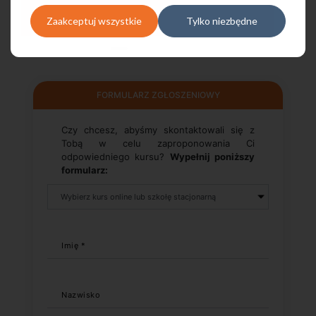
Zaakceptuj wszystkie
Tylko niezbędne
FORMULARZ ZGŁOSZENIOWY
Czy chcesz, abyśmy skontaktowali się z
Tobą w celu zaproponowania Ci
odpowiedniego kursu?
Wypełnij poniższy
formularz:
Imię *
Nazwisko