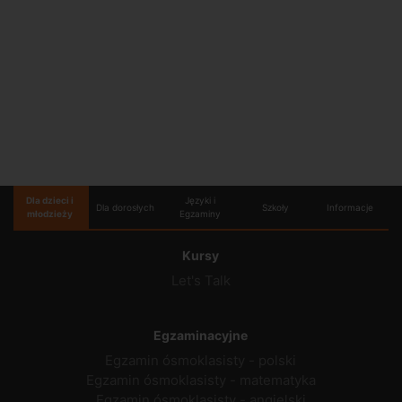
Dla dzieci i
Języki i
Dla dorosłych
Szkoły
Informacje
młodzieży
Egzaminy
Kursy
Let's Talk
Egzaminacyjne
Egzamin ósmoklasisty - polski
Egzamin ósmoklasisty - matematyka
Egzamin ósmoklasisty - angielski