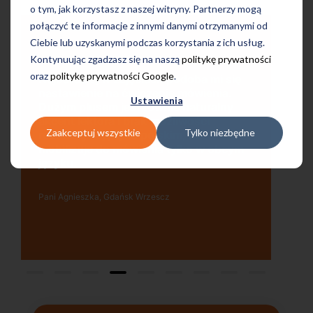
o tym, jak korzystasz z naszej witryny. Partnerzy mogą
połączyć te informacje z innymi danymi otrzymanymi od
Ciebie lub uzyskanymi podczas korzystania z ich usług.
Kontynuując zgadzasz się na naszą
politykę prywatności
Uczę się w tej szkole od 4 lat i jestem
oraz
politykę prywatności Google
.
bardzo zadowolona. Zajęcia z nativami,
wygodna, nowoczesna szkoła położona
Ustawienia
w dogodnej lokalizacji, bo tuż przy
wyjściu z metra, mili pracownicy,
Zaakceptuj wszystkie
Tylko niezbędne
bardzo konkurencyjna cena kursu i
najlepsza Pani manager, która służy
pomocą w każdej chwili! Polecam!
Pani Małgrzata, Warszawa Metro Świętokrzyska