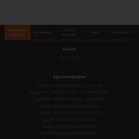
Dla dzieci i
Języki i
Dla dorosłych
Szkoły
Informacje
młodzieży
Egzaminy
Kursy
Let's Talk
Egzaminacyjne
Egzamin ósmoklasisty - polski
Egzamin ósmoklasisty - matematyka
Egzamin ósmoklasisty - angielski
Język angielski podstawowy
Język angielski rozszerzony
Język polski podstawowy
Język polski rozszerzony
Matematyka podstawowa