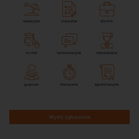
wakacyjne
maturalne
dla firm
on-line
konwersacyjne
indywidualne
grupowe
intensywne
egzaminacyjne
Wyślij zgłoszenie