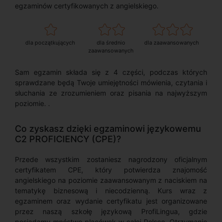
egzaminów certyfikowanych z angielskiego.
dla początkujących
dla średnio
dla zaawansowanych
zaawansowanych
Sam egzamin składa się z 4 części, podczas których
sprawdzane będą Twoje umiejętności mówienia, czytania i
słuchania ze zrozumieniem oraz pisania na najwyższym
poziomie. .
Co zyskasz dzięki egzaminowi językowemu
C2 PROFICIENCY (CPE)?
Przede wszystkim zostaniesz nagrodzony oficjalnym
certyfikatem CPE, który potwierdza znajomość
angielskiego na poziomie zaawansowanym z naciskiem na
tematykę biznesową i niecodzienną. Kurs wraz z
egzaminem oraz wydanie certyfikatu jest organizowane
przez naszą szkołę językową ProfiLingua, gdzie
posiadamy mnóstwo placówek w całej Polsce. Otrzymanie