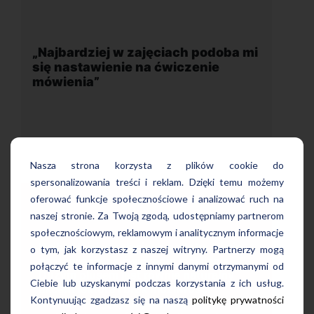
iach podoba mi
„Wygodna, nowoczesna szkoł
wiczenie
położona w dogodnej lokalizacj
Nasza strona korzysta z plików cookie do
spersonalizowania treści i reklam. Dzięki temu możemy
oferować funkcje społecznościowe i analizować ruch na
naszej stronie. Za Twoją zgodą, udostępniamy partnerom
społecznościowym, reklamowym i analitycznym informacje
Uczę się w tej szkole od 4 lat i jest
 podoba mi się
o tym, jak korzystasz z naszej witryny. Partnerzy mogą
bardzo zadowolona. Zajęcia z nativ
ie mówienia.
połączyć te informacje z innymi danymi otrzymanymi od
wygodna, nowoczesna szkoła poło
ie naturalny
w dogodnej lokalizacji, bo tuż przy
Ciebie lub uzyskanymi podczas korzystania z ich usług.
ożliwości
wyjściu z metra, mili pracownicy,
Kontynuując zgadzasz się na naszą
politykę prywatności
kim, co
bardzo konkurencyjna cena kursu i