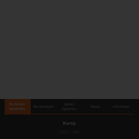
Dla dzieci i
Języki i
Dla dorosłych
Szkoły
Informacje
młodzieży
Egzaminy
Kursy
Let's Talk