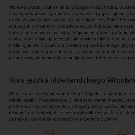
Wbrew pozorom nauka niderlandzkiego nie jest trudna. Wystarc
zasady słownictwa i gramatyki. Z pewnością jego znajomość bę
gdzie używa się tego języka, np. do Holandii czy Belgii. Pozwa
sytuacjach prywatnych oraz zawodowych. Ponadto wiele osób
bardzo przypomina niemiecką. Znajdziemy również podobieństw
osoby, które znają już te języki, nie powinny mieć problemu z 
ProfiLingua we Wrocławiu, a dowiesz się, że nauka tego języka 
dopasowuje się do potrzeb ucznia, elastycznie podchodząc do
przede wszystkim metoda komunikatywna, która ma na celu poz
Kurs języka niderlandzkiego Wrocła
Chcesz nauczyć się niderlandzkiego? Wypełnij bezpłatny test ni
Ciebie idealny. Przedstawimy Ci najlepszy wariant kursów, kt
preferencji. Nasza szkoła oferuje bogatą ofertę kursów, nieza
młodzież oraz dorosłych, a nasza wykwalifikowana kadra lekto
że nauka niderlandzkiego będzie dla Ciebie przyjemna.