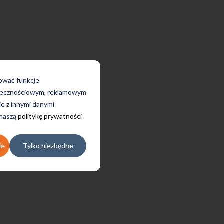
rować funkcje
połecznościowym, reklamowym
je z innymi danymi
 naszą
politykę prywatności
ie
Tylko niezbędne