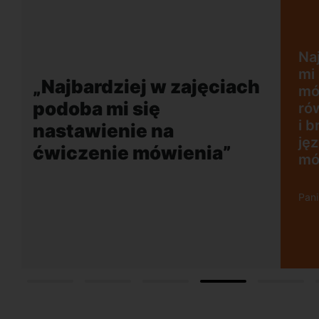
jęciach podoba
ie na ćwiczenie
 plusem jest
„Wygodna, nowocz
 akcent lektora
szkoła położona w
ci rozmowy w
dogodnej lokalizacj
o mobilizuje do
w obcym języku.
 Wrzescz