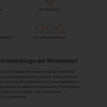
y
dla dorosłych
sowanych
dla zaawansowanych
iderlandzkiego we Wrocławiu?
ktycznej i następnie wykorzystać go swobodnie
sz barierę językową oraz zyskasz więcej pewności
żesz wykorzystać niderlandzki w życiu zawodowym,
osługuje się właśnie niderlandzkim. ProfiLingua to
czytać, pisać, mówić oraz rozumieć po
wo czy gramatykę.