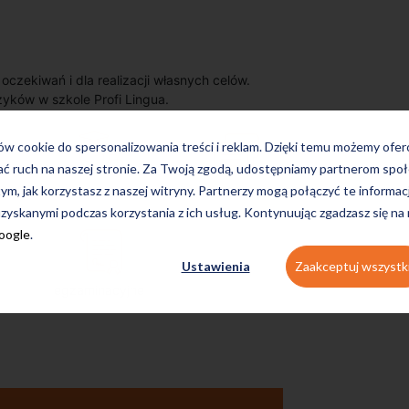
zekiwań i dla realizacji własnych celów.
zyków w szkole Profi Lingua.
ków cookie do spersonalizowania treści i reklam. Dzięki temu możemy ofe
ać ruch na naszej stronie. Za Twoją zgodą, udostępniamy partnerom s
tym, jak korzystasz z naszej witryny. Partnerzy mogą połączyć te informac
on-line
konwersacyjne
zyskanymi podczas korzystania z ich usług. Kontynuując zgadzasz się na
Google
.
Ustawienia
Zaakceptuj wszystk
egzaminacyjne