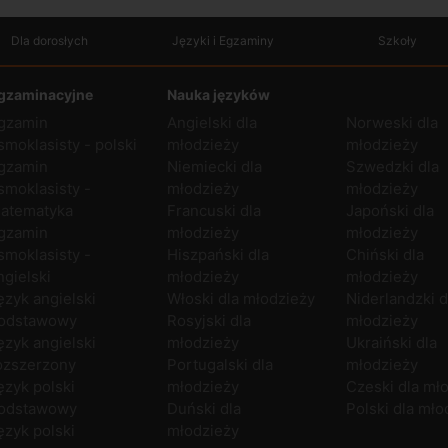
Dla dorosłych
Języki i Egzaminy
Szkoły
gzaminacyjne
Nauka języków
gzamin
Angielski dla
Norweski dla
smoklasisty - polski
młodzieży
młodzieży
gzamin
Niemiecki dla
Szwedzki dla
smoklasisty -
młodzieży
młodzieży
atematyka
Francuski dla
Japoński dla
gzamin
młodzieży
młodzieży
smoklasisty -
Hiszpański dla
Chiński dla
ngielski
młodzieży
młodzieży
ęzyk angielski
Włoski dla młodzieży
Niderlandzki d
odstawowy
Rosyjski dla
młodzieży
ęzyk angielski
młodzieży
Ukraiński dla
ozszerzony
Portugalski dla
młodzieży
ęzyk polski
młodzieży
Czeski dla mł
odstawowy
Duński dla
Polski dla mło
ęzyk polski
młodzieży