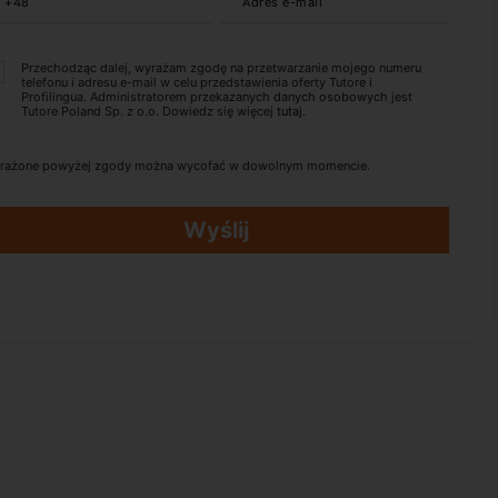
+48
Adres e-mail
Przechodząc dalej, wyrażam zgodę na przetwarzanie mojego numeru
telefonu i adresu e-mail w celu przedstawienia oferty Tutore i
Profilingua. Administratorem przekazanych danych osobowych jest
Tutore Poland Sp. z o.o. Dowiedz się więcej
tutaj
.
rażone powyżej zgody można wycofać w dowolnym momencie.
Wyślij