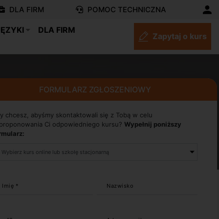
DLA FIRM
POMOC TECHNICZNA
JĘZYKI
DLA FIRM
Zapytaj o kurs
FORMULARZ ZGŁOSZENIOWY
y chcesz, abyśmy skontaktowali się z Tobą w celu
proponowania Ci odpowiedniego kursu?
Wypełnij poniższy
rmularz:
Imię *
Nazwisko