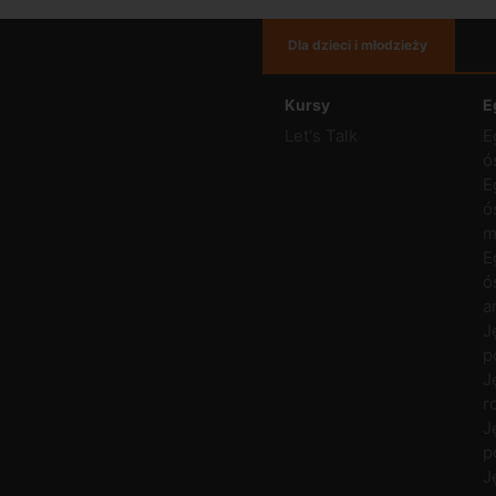
Dla dzieci i młodzieży
Kursy
E
Let's Talk
E
ó
E
ó
m
E
ó
a
J
p
J
r
J
p
J