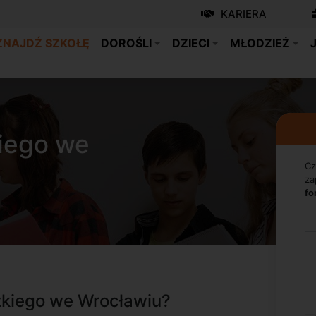
KARIERA
ZNAJDŹ SZKOŁĘ
DOROŚLI
DZIECI
MŁODZIEŻ
kiego we
Cz
za
fo
zkiego we Wrocławiu?