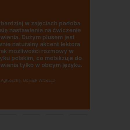
Uczę się w tej szkole od 4 lat i
jestem bardzo zadowolona.
Zajęcia z nativami, wygodna,
nowoczesna szkoła położona w
dogodnej lokalizacji, bo tuż przy
esna
wyjściu z metra, mili
pracownicy, bardzo
konkurencyjna cena kursu i
i”
najlepsza Pani manager, która
służy pomocą w każdej chwili!
Polecam!
Pani Małgrzata, Warszawa Metro
Świętokrzyska