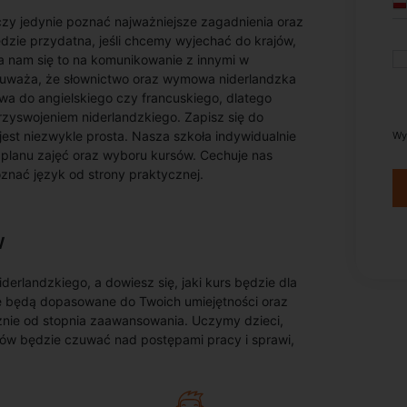
zy jedynie poznać najważniejsze zagadnienia oraz
dzie przydatna, jeśli chcemy wyjechać do krajów,
la nam się to na komunikowanie z innymi w
 uważa, że słownictwo oraz wymowa niderlandzka
a do angielskiego czy francuskiego, dlatego
przyswojeniem niderlandzkiego. Zapisz się do
jest niezwykle prosta. Nasza szkoła indywidualnie
Wy
 planu zajęć oraz wyboru kursów. Cechuje nas
nać język od strony praktycznej.
w
derlandzkiego, a dowiesz się, jaki kurs będzie dla
óre będą dopasowane do Twoich umiejętności oraz
leżnie od stopnia zaawansowania. Uczymy dzieci,
rów będzie czuwać nad postępami pracy i sprawi,