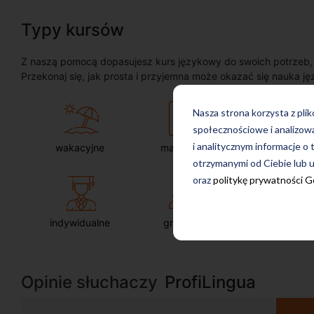
Typy kursów
Z naszą pomocą dopasujesz kurs językowy do swoich potrzeb, oc
Przekonaj się, jak prosta i przyjemna może okazać się nauka ję
Nasza strona korzysta z pli
społecznościowe i analizow
i analitycznym informacje o 
wakacyjne
maturalne
dla firm
otrzymanymi od Ciebie lub u
oraz
politykę prywatności 
indywidualne
grupowe
intensywne
Opinie słuchaczy
ProfiLingua