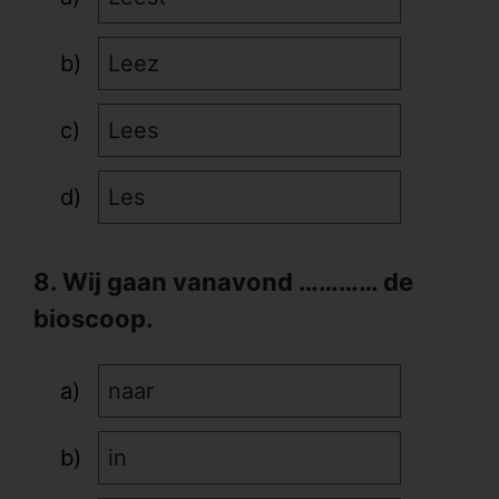
Leez
Lees
Les
8. Wij gaan vanavond ………… de
bioscoop.
naar
in