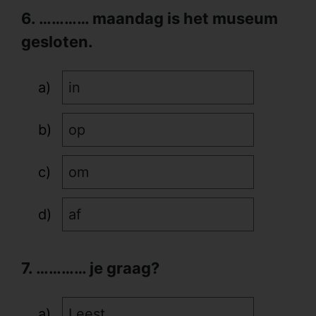
6. ………… maandag is het museum
gesloten.
in
op
om
af
7. ………… je graag?
Leest