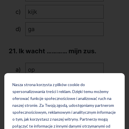
kijk
ga
21. Ik wacht ………… mijn zus.
op
Nasza strona korzysta z plików cookie do
om
spersonalizowania treści i reklam. Dzięki temu możemy
oferować funkcje społecznościowe i analizować ruch na
uit
naszej stronie. Za Twoją zgodą, udostępniamy partnerom
społecznościowym, reklamowym i analitycznym informacje
o tym, jak korzystasz z naszej witryny. Partnerzy mogą
in
połączyć te informacje z innymi danymi otrzymanymi od