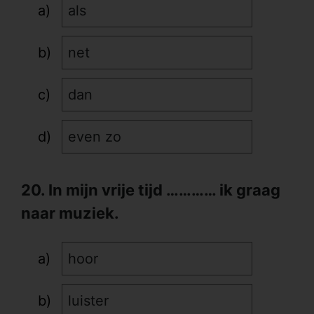
als
net
dan
even zo
20. In mijn vrije tijd ………… ik graag
naar muziek.
hoor
luister