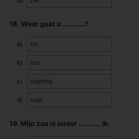
zie
18. Waar gaat u …………?
tot
toe
naartoe
naar
19. Mijn zus is ouder ………… ik.