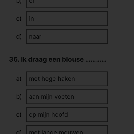
er
in
naar
36. Ik draag een blouse …………
met hoge haken
aan mijn voeten
op mijn hoofd
met lange mouwen