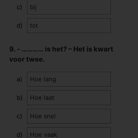
bij
tot
9. - ………… is het? – Het is kwart
voor twee.
Hoe lang
Hoe laat
Hoe snel
Hoe vaak