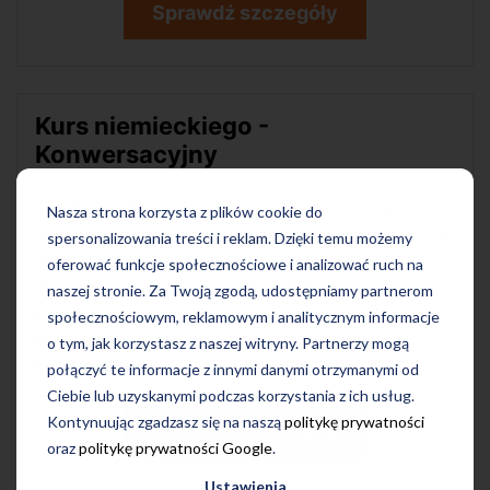
Sprawdź szczegóły
Kurs niemieckiego -
Konwersacyjny
Już dzisiaj zapisz się na konwersacyjny kurs
Nasza strona korzysta z plików cookie do
języka niemieckiego, który ukierunkowany jest na
spersonalizowania treści i reklam. Dzięki temu możemy
skuteczną naukę mówienia i rozumienia ze słuchu.
oferować funkcje społecznościowe i analizować ruch na
Zajęcia pozwalają na pracę nad wymową,
naszej stronie. Za Twoją zgodą, udostępniamy partnerom
poznawanie słownictwa z różnych dziedzin i
społecznościowym, reklamowym i analitycznym informacje
podniesienie pewności siebie podczas
o tym, jak korzystasz z naszej witryny. Partnerzy mogą
konwersacji.
połączyć te informacje z innymi danymi otrzymanymi od
Ciebie lub uzyskanymi podczas korzystania z ich usług.
Kontynuując zgadzasz się na naszą
politykę prywatności
Sprawdź szczegóły
oraz
politykę prywatności Google
.
Ustawienia