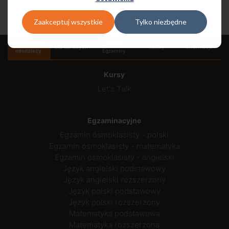
Kursy dla dorosłych
Zaakceptuj wszystkie
Tylko niezbędne
Dla dzieci i
Języki i
Dla dorosłych
Szkoły
Informacje
młodzieży
Egzaminy
Kursy
Let's Talk
Egzaminacyjne
Egzamin ósmoklasisty - polski
Egzamin ósmoklasisty - matematyka
Egzamin ósmoklasisty - angielski
Język angielski podstawowy
Język angielski rozszerzony
Język polski podstawowy
Język polski rozszerzony
Matematyka podstawowa
Matematyka rozszerzona