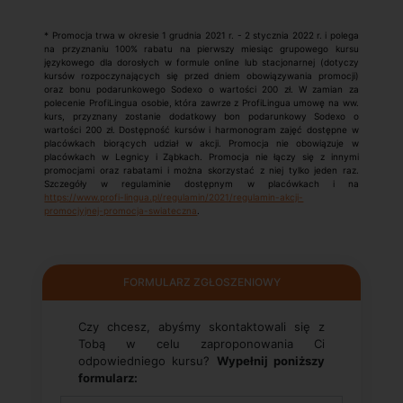
* Promocja trwa w okresie 1 grudnia 2021 r. - 2 stycznia 2022 r. i polega
na przyznaniu 100% rabatu na pierwszy miesiąc grupowego kursu
językowego dla dorosłych w formule online lub stacjonarnej (dotyczy
kursów rozpoczynających się przed dniem obowiązywania promocji)
oraz bonu podarunkowego Sodexo o wartości 200 zł. W zamian za
polecenie ProfiLingua osobie, która zawrze z ProfiLingua umowę na ww.
kurs, przyznany zostanie dodatkowy bon podarunkowy Sodexo o
wartości 200 zł. Dostępność kursów i harmonogram zajęć dostępne w
placówkach biorących udział w akcji. Promocja nie obowiązuje w
placówkach w Legnicy i Ząbkach. Promocja nie łączy się z innymi
promocjami oraz rabatami i można skorzystać z niej tylko jeden raz.
Szczegóły w regulaminie dostępnym w placówkach i na
https://www.profi-lingua.pl/regulamin/2021/regulamin-akcji-
promocjyjnej-promocja-swiateczna
.
FORMULARZ ZGŁOSZENIOWY
Czy chcesz, abyśmy skontaktowali się z
Tobą w celu zaproponowania Ci
odpowiedniego kursu?
Wypełnij poniższy
formularz: