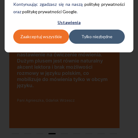
Kontynuując zgadzasz się na naszą
politykę prywatności
oraz
politykę prywatności Google
.
Ustawienia
Zaakceptuj wszystkie
Tylko niezbędne
Uczę się w tej szkole od 4 lat i jestem
bardzo zadowolona. Zajęcia z nativami,
wygodna, nowoczesna szkoła położona
w dogodnej lokalizacji, bo tuż przy
wyjściu z metra, mili pracownicy,
bardzo konkurencyjna cena kursu i
najlepsza Pani manager, która służy
pomocą w każdej chwili! Polecam!
Pani Małgrzata, Warszawa Metro Świętokrzyska