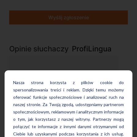
Wyślij zgłoszenie
Opinie słuchaczy
ProfiLingua
Nasza strona korzysta z plików cookie do
spersonalizowania treści i reklam. Dzięki temu możemy
oferować funkcje społecznościowe i analizować ruch na
mi
„Wygodna, nowoczesna szkoła
naszej stronie. Za Twoją zgodą, udostępniamy partnerom
położona w dogodnej lokalizacji”
społecznościowym, reklamowym i analitycznym informacje
o tym, jak korzystasz z naszej witryny. Partnerzy mogą
połączyć te informacje z innymi danymi otrzymanymi od
Ciebie lub uzyskanymi podczas korzystania z ich usług.