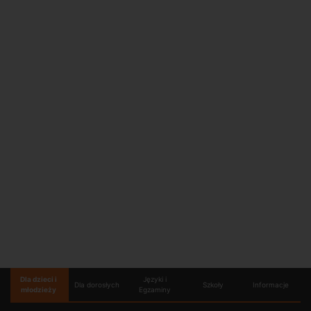
Dla dzieci i
Języki i
Dla dorosłych
Szkoły
Informacje
młodzieży
Egzaminy