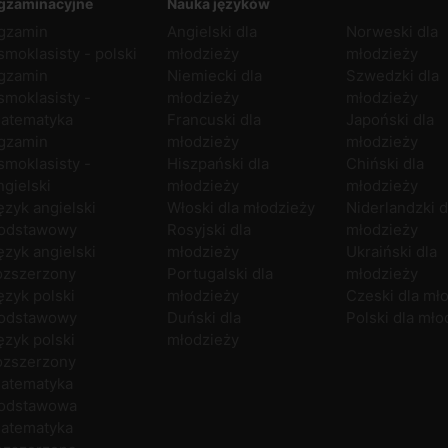
gzaminacyjne
Nauka języków
gzamin
Angielski dla
Norweski dla
smoklasisty - polski
młodzieży
młodzieży
gzamin
Niemiecki dla
Szwedzki dla
smoklasisty -
młodzieży
młodzieży
atematyka
Francuski dla
Japoński dla
gzamin
młodzieży
młodzieży
smoklasisty -
Hiszpański dla
Chiński dla
ngielski
młodzieży
młodzieży
ęzyk angielski
Włoski dla młodzieży
Niderlandzki d
odstawowy
Rosyjski dla
młodzieży
ęzyk angielski
młodzieży
Ukraiński dla
ozszerzony
Portugalski dla
młodzieży
ęzyk polski
młodzieży
Czeski dla mł
odstawowy
Duński dla
Polski dla mło
ęzyk polski
młodzieży
ozszerzony
atematyka
odstawowa
atematyka