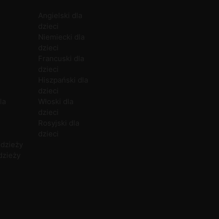
Angielski dla
Zajęcia grupowe
Angielski
Białystok
O firmie
O
dzieci
Zajęcia indywidualne
Niemiecki
Bielsko-Biała
Polityka prywatności
C
Niemiecki dla
Zajęcia dla firm
Hiszpański
Bytom
Kariera
dzieci
Włoski
Chełm
N
Francuski dla
Francuski
Częstochowa
P
dzieci
Rosyjski
Gdańsk
P
Hiszpański dla
Norweski
Gdynia
dzieci
Duński
U
la
Włoski dla
dzieci
Rosyjski dla
dzieci
odzieży
dzieży