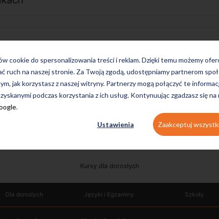
nkach
cyjny
ków cookie do spersonalizowania treści i reklam. Dzięki temu możemy ofe
ać ruch na naszej stronie. Za Twoją zgodą, udostępniamy partnerom s
tym, jak korzystasz z naszej witryny. Partnerzy mogą połączyć te informac
y? Zapomnij! W ProfiLingua
zyskanymi podczas korzystania z ich usług. Kontynuując zgadzasz się na
Metoda, którą posługujemy się w
Google
.
ce efekty w krótkim czasie.
Ustawienia
Zaakceptuj wszystk
ji do dalszej nauki!
Kursy dla dorosłych
Dla dorosłych
Języki i Egzaminy
Szkoły