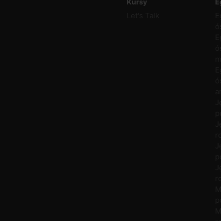
Kursy
E
Let's Talk
E
ó
E
ó
m
E
ó
a
J
p
J
r
J
p
J
r
M
p
M