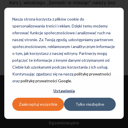
Kurs j. włoskiego „Semestr w miesiąc” należy bez
wątpienia do grona najbardziej intensywnych
kursów w ProfiLingua. Zajęcia możesz zacząć w
Nasza strona korzysta z plików cookie do
lipcu, w sierpniu bądź we wrześniu.
spersonalizowania treści i reklam. Dzięki temu możemy
oferować funkcje społecznościowe i analizować ruch na
naszej stronie. Za Twoją zgodą, udostępniamy partnerom
Sprawdź szczegóły
społecznościowym, reklamowym i analitycznym informacje
o tym, jak korzystasz z naszej witryny. Partnerzy mogą
połączyć te informacje z innymi danymi otrzymanymi od
Kursy dla dorosłych
Ciebie lub uzyskanymi podczas korzystania z ich usług.
Kontynuując zgadzasz się na naszą
politykę prywatności
Dla dzieci i
Języki i
oraz
politykę prywatności Google
.
Dla dorosłych
Szkoły
Informacje
młodzieży
Egzaminy
Ustawienia
Kursy
Zaakceptuj wszystkie
Tylko niezbędne
Let's Talk
Egzaminacyjne