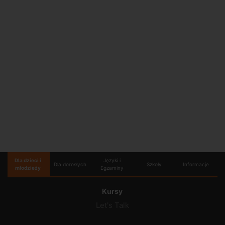
Dla dzieci i
Języki i
Dla dorosłych
Szkoły
Informacje
młodzieży
Egzaminy
Kursy
Let's Talk