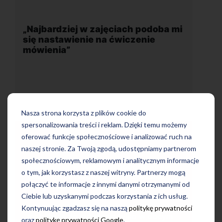
 podoba mi
„Wygodna, nowoczesna szkoła
enie
położona w dogodnej lokalizacji”
Nasza strona korzysta z plików cookie do
spersonalizowania treści i reklam. Dzięki temu możemy
oferować funkcje społecznościowe i analizować ruch na
naszej stronie. Za Twoją zgodą, udostępniamy partnerom
społecznościowym, reklamowym i analitycznym informacje
Uczę się w tej szkole od 4 lat i jestem
ba mi się
bardzo zadowolona. Zajęcia z nativami,
o tym, jak korzystasz z naszej witryny. Partnerzy mogą
wienia.
wygodna, nowoczesna szkoła położona
połączyć te informacje z innymi danymi otrzymanymi od
turalny
w dogodnej lokalizacji, bo tuż przy
ości
Ciebie lub uzyskanymi podczas korzystania z ich usług.
wyjściu z metra, mili pracownicy,
co
Kontynuując zgadzasz się na naszą
politykę prywatności
bardzo konkurencyjna cena kursu i
o w obcym
oraz
politykę prywatności Google
.
najlepsza Pani manager, która służy