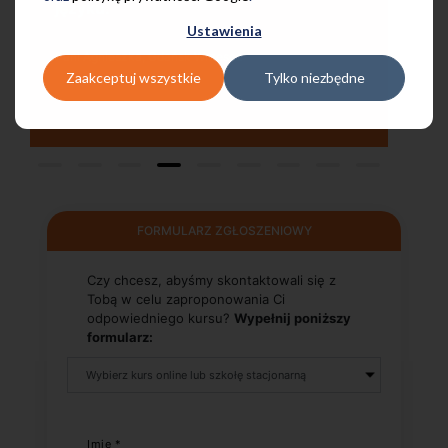
pomocą w każdej chwili! Polecam!
Ustawienia
Pani Małgrzata, Warszawa Metro Świętokrzyska
Zaakceptuj wszystkie
Tylko niezbędne
FORMULARZ ZGŁOSZENIOWY
Czy chcesz, abyśmy skontaktowali się z
Tobą w celu zaproponowania Ci
odpowiedniego kursu?
Wypełnij poniższy
formularz:
Imię *