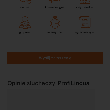
on-line
konwersacyjne
indywidualne
grupowe
intensywne
egzaminacyjne
Wyślij zgłoszenie
Opinie słuchaczy
ProfiLingua