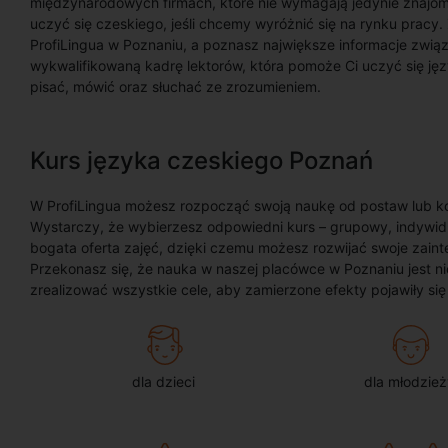
międzynarodowych firmach, które nie wymagają jedynie znajom
uczyć się czeskiego, jeśli chcemy wyróżnić się na rynku pracy
ProfiLingua w Poznaniu, a poznasz największe informacje zwią
wykwalifikowaną kadrę lektorów, która pomoże Ci uczyć się ję
pisać, mówić oraz słuchać ze zrozumieniem.
Kurs języka czeskiego Poznań
W ProfiLingua możesz rozpocząć swoją naukę od postaw lub 
Wystarczy, że wybierzesz odpowiedni kurs – grupowy, indywidua
bogata oferta zajęć, dzięki czemu możesz rozwijać swoje zain
Przekonasz się, że nauka w naszej placówce w Poznaniu jest 
zrealizować wszystkie cele, aby zamierzone efekty pojawiły si
dla dzieci
dla młodzież