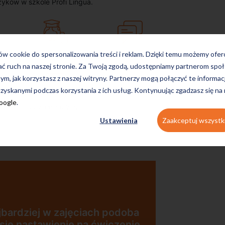
zyków w szkole Profi Lingua.
on-line
konwersacyjne
ków cookie do spersonalizowania treści i reklam. Dzięki temu możemy ofe
ać ruch na naszej stronie. Za Twoją zgodą, udostępniamy partnerom s
tym, jak korzystasz z naszej witryny. Partnerzy mogą połączyć te informac
zyskanymi podczas korzystania z ich usług. Kontynuując zgadzasz się na
Google
.
egzaminacyjne
Ustawienia
Zaakceptuj wszystk
jbardziej w zajęciach podoba
 się nastawienie na ćwiczenie