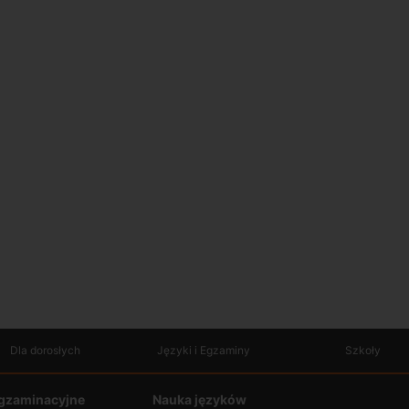
Dla dorosłych
Języki i Egzaminy
Szkoły
gzaminacyjne
Nauka języków