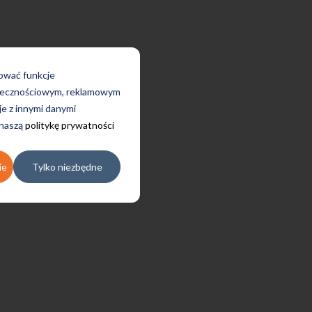
rować funkcje
połecznościowym, reklamowym
je z innymi danymi
 naszą
politykę prywatności
ie
Tylko niezbędne