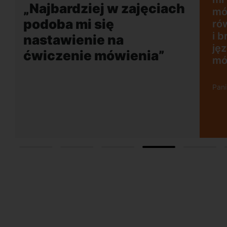
„Najbardziej w zajęciach
mó
podoba mi się
ró
i 
nastawienie na
ję
ćwiczenie mówienia”
mó
Pan