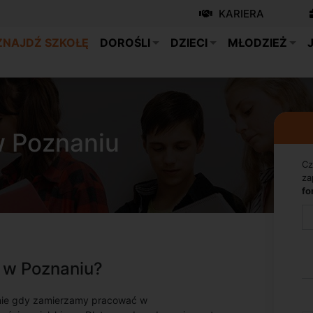
KARIERA
ZNAJDŹ SZKOŁĘ
DOROŚLI
DZIECI
MŁODZIEŻ
w Poznaniu
Cz
za
fo
 w Poznaniu?
lnie gdy zamierzamy pracować w