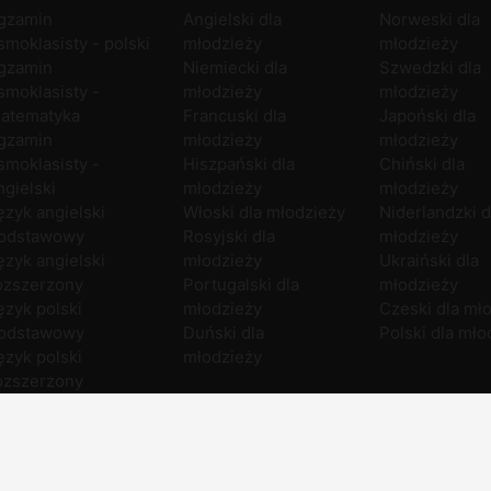
gzamin
Angielski dla
Norweski dla
smoklasisty - polski
młodzieży
młodzieży
gzamin
Niemiecki dla
Szwedzki dla
smoklasisty -
młodzieży
młodzieży
atematyka
Francuski dla
Japoński dla
gzamin
młodzieży
młodzieży
smoklasisty -
Hiszpański dla
Chiński dla
ngielski
młodzieży
młodzieży
ęzyk angielski
Włoski dla młodzieży
Niderlandzki d
odstawowy
Rosyjski dla
młodzieży
ęzyk angielski
młodzieży
Ukraiński dla
ozszerzony
Portugalski dla
młodzieży
ęzyk polski
młodzieży
Czeski dla mł
odstawowy
Duński dla
Polski dla mło
ęzyk polski
młodzieży
ozszerzony
atematyka
odstawowa
atematyka
ozszerzona