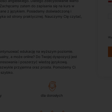
ości angielskiego. Dlatego zdecydowanie warto
. Zachęcamy zatem do zapisania się na kurs w
zane z językiem. Posiadamy doświadczoną i
zyka od strony praktycznej. Nauczymy Cię czytać,
Wy
kontynuować edukację na wyższym poziomie.
lny, a może online? Do Twojej dyspozycji jest
teresowania i poszerzyć wiedzę językową.
niezwykle przyjemna oraz prosta. Pomożemy Ci
ę szybko.
y
dla dorosłych