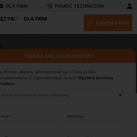
DLA FIRM
POMOC TECHNICZNA
JĘZYKI
DLA FIRM
Zapytaj o kurs
FORMULARZ ZGŁOSZENIOWY
y chcesz, abyśmy skontaktowali się z Tobą w celu
proponowania Ci odpowiedniego kursu?
Wypełnij poniższy
rmularz:
Imię *
Nazwisko