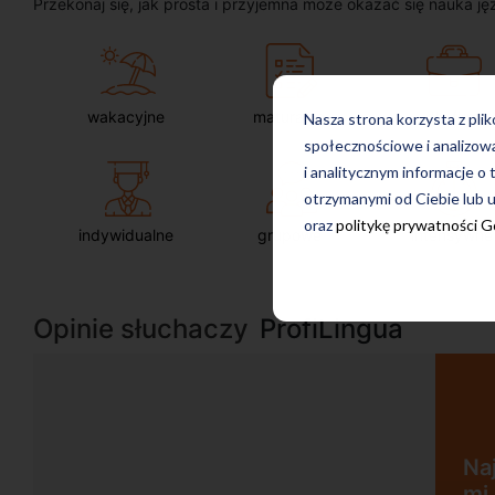
Przekonaj się, jak prosta i przyjemna może okazać się nauka ję
wakacyjne
maturalne
dla firm
Nasza strona korzysta z pli
społecznościowe i analizow
i analitycznym informacje o 
otrzymanymi od Ciebie lub u
oraz
politykę prywatności 
indywidualne
grupowe
intensywne
Opinie słuchaczy
ProfiLingua
Na
mi