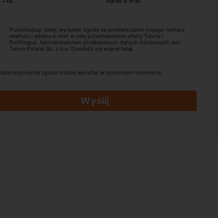
+48
Adres e-mail
Przechodząc dalej, wyrażam zgodę na przetwarzanie mojego numeru
telefonu i adresu e-mail w celu przedstawienia oferty Tutore i
Profilingua. Administratorem przekazanych danych osobowych jest
Tutore Poland Sp. z o.o. Dowiedz się więcej
tutaj
.
rażone powyżej zgody można wycofać w dowolnym momencie.
Wyślij