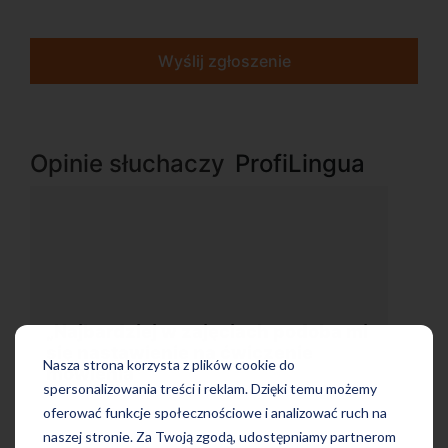
Wyślij zgłoszenie
Opinie słuchaczy
ProfiLingua
 mi
„Wygodna, nowoczesna szkoła
położona w dogodnej lokalizacji”
Nasza strona korzysta z plików cookie do
spersonalizowania treści i reklam. Dzięki temu możemy
oferować funkcje społecznościowe i analizować ruch na
naszej stronie. Za Twoją zgodą, udostępniamy partnerom