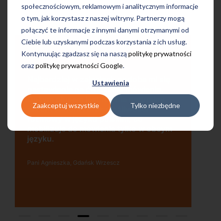
społecznościowym, reklamowym i analitycznym informacje
o tym, jak korzystasz z naszej witryny. Partnerzy mogą
połączyć te informacje z innymi danymi otrzymanymi od
Ciebie lub uzyskanymi podczas korzystania z ich usług.
Kontynuując zgadzasz się na naszą
politykę prywatności
oraz
politykę prywatności Google
.
Uczę się w tej szkole od 4 lat i jestem
ę
Ustawienia
bardzo zadowolona. Zajęcia z nativami,
wygodna, nowoczesna szkoła położona
w dogodnej lokalizacji, bo tuż przy
Zaakceptuj wszystkie
Tylko niezbędne
wyjściu z metra, mili pracownicy,
bardzo konkurencyjna cena kursu i
m
najlepsza Pani manager, która służy
pomocą w każdej chwili! Polecam!
Pani Małgrzata, Warszawa Metro Świętokrzyska