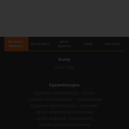
Dla dzieci i
Języki i
Dla dorosłych
Szkoły
Informacje
młodzieży
Egzaminy
Kursy
Let's Talk
Egzaminacyjne
Egzamin ósmoklasisty - polski
Egzamin ósmoklasisty - matematyka
Egzamin ósmoklasisty - angielski
Język angielski podstawowy
Język angielski rozszerzony
Język polski podstawowy