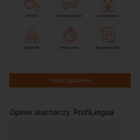
on-line
konwersacyjne
indywidualne
grupowe
intensywne
egzaminacyjne
Wyślij zgłoszenie
Opinie słuchaczy
ProfiLingua