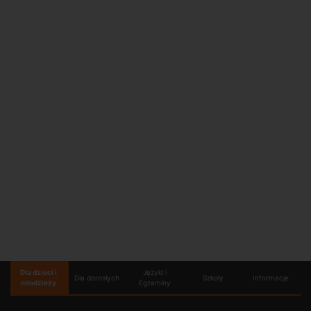
Dla dzieci i
Języki i
Dla dorosłych
Szkoły
Informacje
młodzieży
Egzaminy