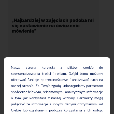
odoba mi
„Wygodna, nowoczesna szkoła
ie
położona w dogodnej lokalizacji”
Nasza strona korzysta z plików cookie do
spersonalizowania treści i reklam. Dzięki temu możemy
oferować funkcje społecznościowe i analizować ruch na
naszej stronie. Za Twoją zgodą, udostępniamy partnerom
Uczę się w tej szkole od 4 lat i jestem
 mi się
społecznościowym, reklamowym i analitycznym informacje
bardzo zadowolona. Zajęcia z nativami,
enia.
o tym, jak korzystasz z naszej witryny. Partnerzy mogą
wygodna, nowoczesna szkoła położona
ralny
w dogodnej lokalizacji, bo tuż przy
połączyć te informacje z innymi danymi otrzymanymi od
i
wyjściu z metra, mili pracownicy,
Ciebie lub uzyskanymi podczas korzystania z ich usług.
bardzo konkurencyjna cena kursu i