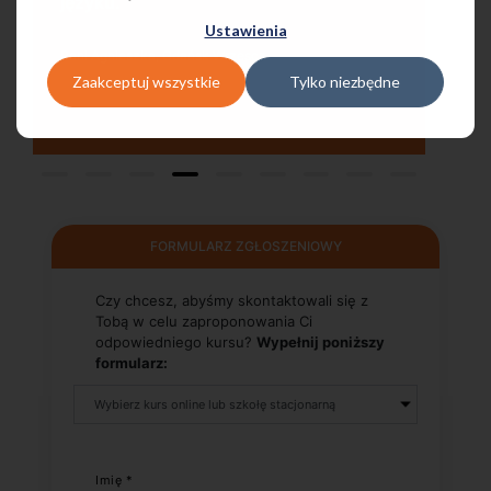
pomocą w każdej chwili! Polecam!
Ustawienia
Pani Małgrzata, Warszawa Metro Świętokrzyska
Zaakceptuj wszystkie
Tylko niezbędne
FORMULARZ ZGŁOSZENIOWY
Czy chcesz, abyśmy skontaktowali się z
Tobą w celu zaproponowania Ci
odpowiedniego kursu?
Wypełnij poniższy
formularz:
Imię *