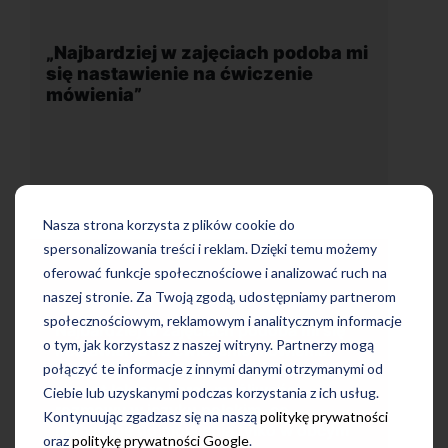
ach podoba mi
„Wygodna, nowoczesna szkoła
iczenie
położona w dogodnej lokalizacji
Nasza strona korzysta z plików cookie do
spersonalizowania treści i reklam. Dzięki temu możemy
oferować funkcje społecznościowe i analizować ruch na
naszej stronie. Za Twoją zgodą, udostępniamy partnerom
Uczę się w tej szkole od 4 lat i jestem
społecznościowym, reklamowym i analitycznym informacje
odoba mi się
bardzo zadowolona. Zajęcia z nativam
o tym, jak korzystasz z naszej witryny. Partnerzy mogą
 mówienia.
wygodna, nowoczesna szkoła położ
 naturalny
połączyć te informacje z innymi danymi otrzymanymi od
w dogodnej lokalizacji, bo tuż przy
liwości
Ciebie lub uzyskanymi podczas korzystania z ich usług.
wyjściu z metra, mili pracownicy,
m, co
Kontynuując zgadzasz się na naszą
politykę prywatności
bardzo konkurencyjna cena kursu i
ylko w obcym
najlepsza Pani manager, która służy
oraz
politykę prywatności Google
.