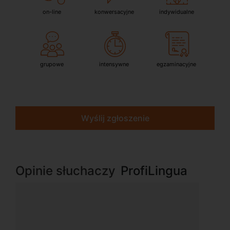
on-line
konwersacyjne
indywidualne
grupowe
intensywne
egzaminacyjne
Wyślij zgłoszenie
Opinie słuchaczy
ProfiLingua