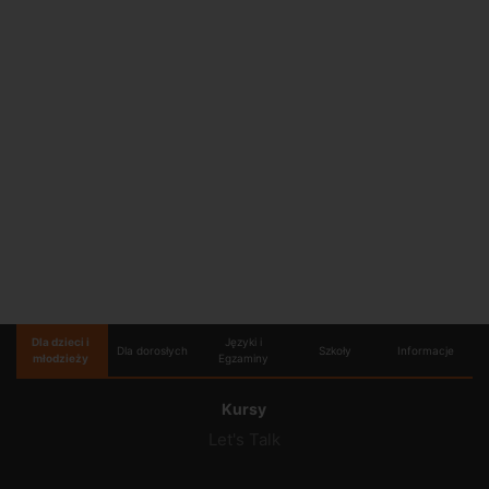
Dla dzieci i
Języki i
Dla dorosłych
Szkoły
Informacje
młodzieży
Egzaminy
Kursy
Let's Talk