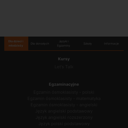
Dla dzieci i
Języki i
Dla dorosłych
Szkoły
Informacje
młodzieży
Egzaminy
Kursy
Let's Talk
Egzaminacyjne
Egzamin ósmoklasisty - polski
Egzamin ósmoklasisty - matematyka
Egzamin ósmoklasisty - angielski
Język angielski podstawowy
Język angielski rozszerzony
Język polski podstawowy