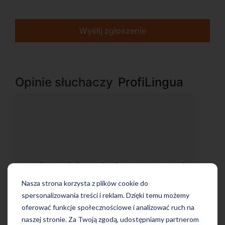
Wyślij zgłoszenie
Opinie słuchaczy
ProfiLingua
 mi
„Wygodna, nowoczesna szkoła
położona w dogodnej lokalizacji”
Nasza strona korzysta z plików cookie do
spersonalizowania treści i reklam. Dzięki temu możemy
oferować funkcje społecznościowe i analizować ruch na
naszej stronie. Za Twoją zgodą, udostępniamy partnerom