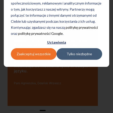
społecznościowym, reklamowym i analitycznym informacje
o tym, jak korzystasz z naszej witryny. Partnerzy mogą
połączyć te informacje z innymi danymi otrzymanymi od
Ciebie lub uzyskanymi podczas korzystania z ich usług.
Kontynuując zgadzasz się na naszą
politykę prywatności
oraz
politykę prywatności Google
.
Uczę się w tej szkole od 4 lat i jestem
ę
Ustawienia
bardzo zadowolona. Zajęcia z nativami,
wygodna, nowoczesna szkoła położona
w dogodnej lokalizacji, bo tuż przy
Zaakceptuj wszystkie
Tylko niezbędne
wyjściu z metra, mili pracownicy,
bardzo konkurencyjna cena kursu i
m
najlepsza Pani manager, która służy
pomocą w każdej chwili! Polecam!
Pani Małgrzata, Warszawa Metro Świętokrzyska