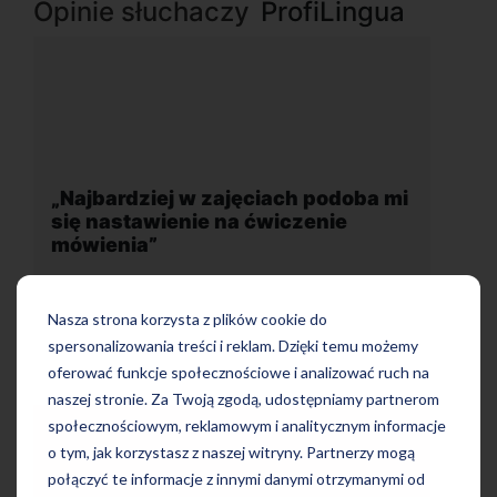
Opinie słuchaczy
ProfiLingua
h podoba mi
„Wygodna, nowoczesna szkoła
zenie
położona w dogodnej lokalizacji”
Nasza strona korzysta z plików cookie do
spersonalizowania treści i reklam. Dzięki temu możemy
oferować funkcje społecznościowe i analizować ruch na
naszej stronie. Za Twoją zgodą, udostępniamy partnerom
społecznościowym, reklamowym i analitycznym informacje
o tym, jak korzystasz z naszej witryny. Partnerzy mogą
połączyć te informacje z innymi danymi otrzymanymi od
Uczę się w tej szkole od 4 lat i jestem