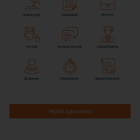
wakacyjne
maturalne
dla firm
on-line
konwersacyjne
indywidualne
grupowe
intensywne
egzaminacyjne
Wyślij zgłoszenie