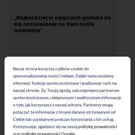
 podoba mi
„Wygodna, nowoczesna szkoła
enie
położona w dogodnej lokalizacji”
Nasza strona korzysta z plików cookie do
spersonalizowania treści i reklam. Dzięki temu możemy
oferować funkcje społecznościowe i analizować ruch na
naszej stronie. Za Twoją zgodą, udostępniamy partnerom
społecznościowym, reklamowym i analitycznym informacje
Uczę się w tej szkole od 4 lat i jestem
ba mi się
bardzo zadowolona. Zajęcia z nativami,
o tym, jak korzystasz z naszej witryny. Partnerzy mogą
wienia.
wygodna, nowoczesna szkoła położona
połączyć te informacje z innymi danymi otrzymanymi od
turalny
w dogodnej lokalizacji, bo tuż przy
ości
Ciebie lub uzyskanymi podczas korzystania z ich usług.
wyjściu z metra, mili pracownicy,
co
Kontynuując zgadzasz się na naszą
politykę prywatności
bardzo konkurencyjna cena kursu i
o w obcym
oraz
politykę prywatności Google
.
najlepsza Pani manager, która służy