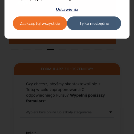
pomocą w każdej chwili! Polecam!
Ustawienia
Pani Małgrzata, Warszawa Metro Świętokrzyska
Zaakceptuj wszystkie
Tylko niezbędne
FORMULARZ ZGŁOSZENIOWY
Czy chcesz, abyśmy skontaktowali się z
Tobą w celu zaproponowania Ci
odpowiedniego kursu?
Wypełnij poniższy
formularz:
Imię *