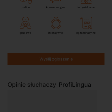
on-line
konwersacyjne
indywidualne
grupowe
intensywne
egzaminacyjne
Wyślij zgłoszenie
Opinie słuchaczy
ProfiLingua