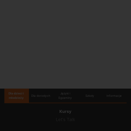
Dla dzieci i
Języki i
Dla dorosłych
Szkoły
Informacje
młodzieży
Egzaminy
Kursy
Let's Talk