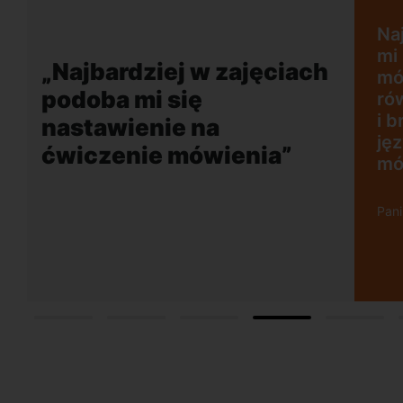
jęciach podoba
ie na ćwiczenie
 plusem jest
„Wygodna, nowocz
 akcent lektora
szkoła położona w
ci rozmowy w
dogodnej lokalizacj
o mobilizuje do
w obcym języku.
 Wrzescz