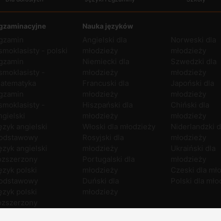
gzaminacyjne
Nauka języków
gzamin
Angielski dla
Norweski dla
smoklasisty - polski
młodzieży
młodzieży
gzamin
Niemiecki dla
Szwedzki dla
smoklasisty -
młodzieży
młodzieży
atematyka
Francuski dla
Japoński dla
gzamin
młodzieży
młodzieży
smoklasisty -
Hiszpański dla
Chiński dla
ngielski
młodzieży
młodzieży
ęzyk angielski
Włoski dla młodzieży
Niderlandzki d
odstawowy
Rosyjski dla
młodzieży
ęzyk angielski
młodzieży
Ukraiński dla
ozszerzony
Portugalski dla
młodzieży
ęzyk polski
młodzieży
Czeski dla mł
odstawowy
Duński dla
Polski dla mło
ęzyk polski
młodzieży
ozszerzony
atematyka