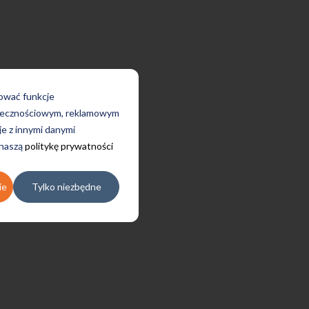
rować funkcje
połecznościowym, reklamowym
je z innymi danymi
 naszą
politykę prywatności
ie
Tylko niezbędne