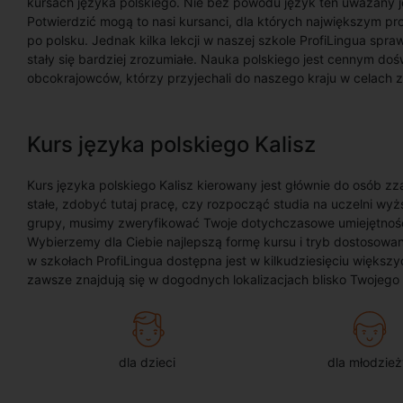
kursach języka polskiego. Nie bez powodu język ten uważany je
Potwierdzić mogą to nasi kursanci, dla których największym p
po polsku. Jednak kilka lekcji w naszej szkole ProfiLingua spra
stały się bardziej zrozumiałe. Nauka polskiego jest cennym do
obcokrajowców, którzy przyjechali do naszego kraju w celac
Kurs języka polskiego Kalisz
Kurs języka polskiego Kalisz kierowany jest głównie do osób zz
stałe, zdobyć tutaj pracę, czy rozpocząć studia na uczelni wyż
grupy, musimy zweryfikować Twoje dotychczasowe umiejętnośc
Wybierzemy dla Ciebie najlepszą formę kursu i tryb dostosow
w szkołach ProfiLingua dostępna jest w kilkudziesięciu większ
zawsze znajdują się w dogodnych lokalizacjach blisko Twojego 
dla dzieci
dla młodzież