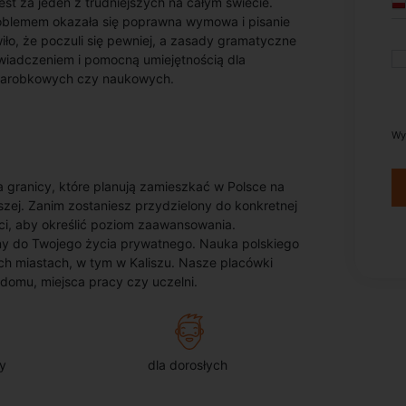
st za jeden z trudniejszych na całym świecie.
roblemem okazała się poprawna wymowa i pisanie
wiło, że poczuli się pewniej, a zasady gramatyczne
świadczeniem i pomocną umiejętnością dla
h zarobkowych czy naukowych.
Wy
a granicy, które planują zamieszkać w Polsce na
szej. Zanim zostaniesz przydzielony do konkretnej
i, aby określić poziom zaawansowania.
any do Twojego życia prywatnego. Nauka polskiego
ych miastach, w tym w Kaliszu. Nasze placówki
domu, miejsca pracy czy uczelni.
y
dla dorosłych