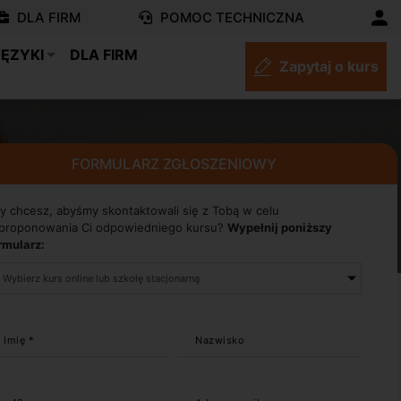
DLA FIRM
POMOC TECHNICZNA
JĘZYKI
DLA FIRM
Zapytaj o kurs
FORMULARZ ZGŁOSZENIOWY
y chcesz, abyśmy skontaktowali się z Tobą w celu
proponowania Ci odpowiedniego kursu?
Wypełnij poniższy
rmularz:
Imię *
Nazwisko