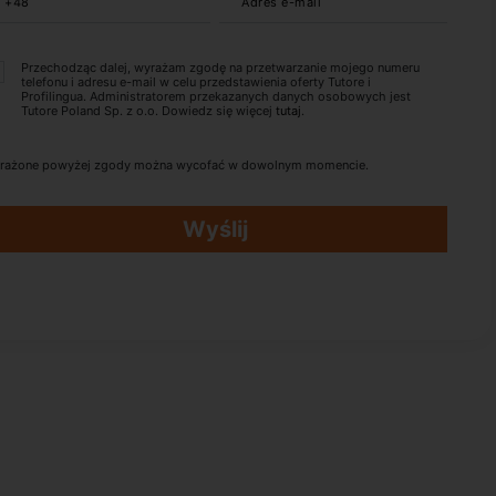
+48
Adres e-mail
Przechodząc dalej, wyrażam zgodę na przetwarzanie mojego numeru
telefonu i adresu e-mail w celu przedstawienia oferty Tutore i
Profilingua. Administratorem przekazanych danych osobowych jest
Tutore Poland Sp. z o.o. Dowiedz się więcej
tutaj
.
rażone powyżej zgody można wycofać w dowolnym momencie.
Wyślij