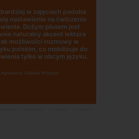
jestem bardzo zadowolona.
Zajęcia z nativami, wygodna,
nowoczesna szkoła położona w
dogodnej lokalizacji, bo tuż przy
esna
wyjściu z metra, mili
pracownicy, bardzo
konkurencyjna cena kursu i
i”
najlepsza Pani manager, która
służy pomocą w każdej chwili!
Polecam!
Pani Małgrzata, Warszawa Metro
Świętokrzyska