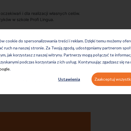
zekiwań i dla realizacji własnych celów.
zyków w szkole Profi Lingua.
ków cookie do spersonalizowania treści i reklam. Dzięki temu możemy ofe
ać ruch na naszej stronie. Za Twoją zgodą, udostępniamy partnerom s
on-line
konwersacyjne
tym, jak korzystasz z naszej witryny. Partnerzy mogą połączyć te informac
zyskanymi podczas korzystania z ich usług. Kontynuując zgadzasz się na
Google
.
Ustawienia
Zaakceptuj wszystk
egzaminacyjne
Uczę się w tej szkole od 4 lat i