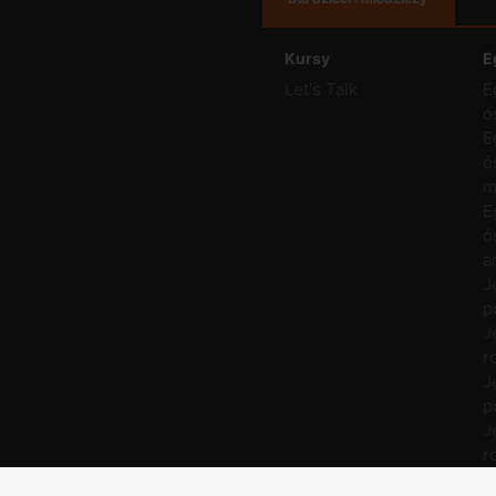
Kursy
E
Let's Talk
E
ó
E
ó
m
E
ó
a
J
p
J
r
J
p
J
r
M