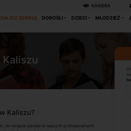
KARIERA
ZNAJDŹ SZKOŁĘ
DOROŚLI
DZIECI
MŁODZIEŻ
 Kaliszu
Cz
za
fo
w Kaliszu?
c, do wzięcia udziału w naszych profesjonalnych