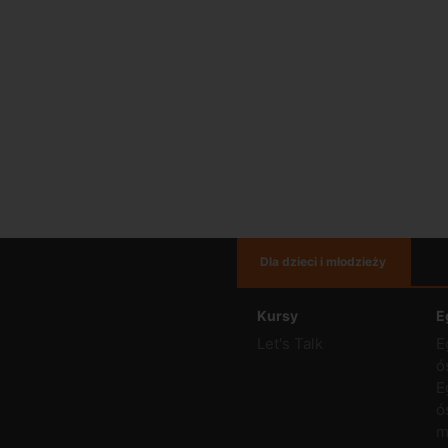
Dla dzieci i młodzieży
Kursy
E
Let's Talk
E
ó
E
ó
m