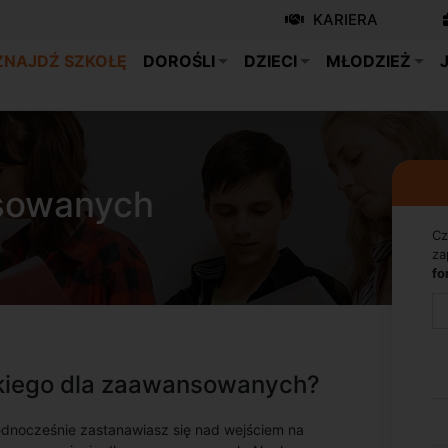
KARIERA
ZNAJDŹ SZKOŁĘ
DOROŚLI
DZIECI
MŁODZIEŻ
nsowanych
Cz
za
fo
skiego dla zaawansowanych?
ednocześnie zastanawiasz się nad wejściem na