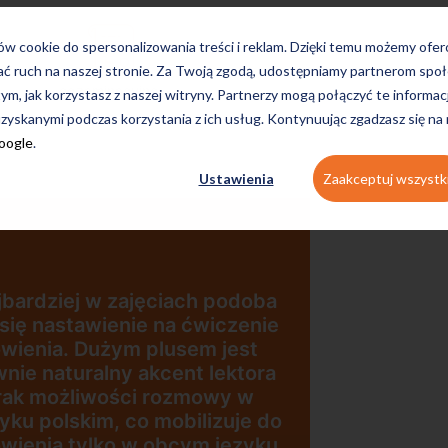
ków cookie do spersonalizowania treści i reklam. Dzięki temu możemy ofe
ać ruch na naszej stronie. Za Twoją zgodą, udostępniamy partnerom s
egzaminacyjne
tym, jak korzystasz z naszej witryny. Partnerzy mogą połączyć te informac
zyskanymi podczas korzystania z ich usług. Kontynuując zgadzasz się na
Google
.
Ustawienia
Zaakceptuj wszystk
 podoba
wiczenie
 jest
„Wygodna, nowoczesna
 lektora
szkoła położona w
owy w
dogodnej lokalizacji”
izuje do
 języku.