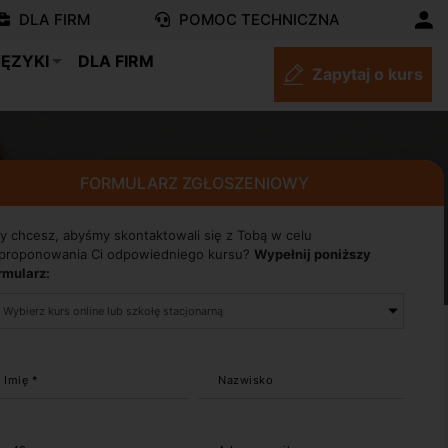
DLA FIRM
POMOC TECHNICZNA
JĘZYKI
DLA FIRM
Zapytaj o kurs
FORMULARZ ZGŁOSZENIOWY
y chcesz, abyśmy skontaktowali się z Tobą w celu
proponowania Ci odpowiedniego kursu?
Wypełnij poniższy
rmularz:
Imię *
Nazwisko