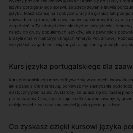
wyższy poziom znajomości języka? Zapisz się do szkoły Profi
języka portugalskiego sprawi, że zdecydowanie łatwiej porozu
języku. Masz szansę na zdobycie pracy za granicą lub podjęci
doświadczoną kadrę lektorów i native speakerów, którzy mają
zagadnień, a Ty zdobędziesz niezbędne umiejętności, które wyk
należy do grupy popularnych języków, ale z pewnością pozwoli
Brazylii oraz w niektórych krajach Ameryki Południowej. Pozna
wszystkich zagadnień związanych z tajnikami gramatyki czy sł
Kurs języka portugalskiego dla za
Kurs portugalskiego może odbywać się w grupach, indywidualni
jakie zajęcia Cię interesują, ponieważ my elastycznie podcho
elastyczny plan nauki. Wystarczy, że udasz się do naszej placó
przedstawimy Ci najlepsze zajęcia dla zaawansowanych, gdzie
umiejętności z zakresu znajomości języka portugalskiego.
Co zyskasz dzięki kursowi języka po