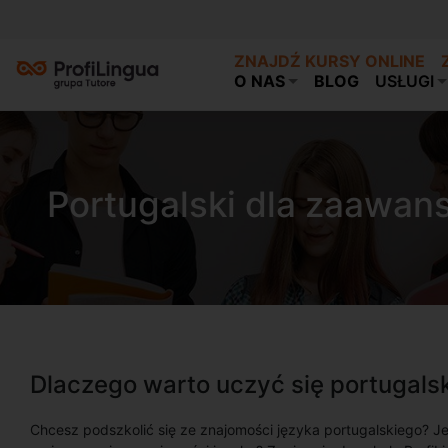
ZNAJDŹ KURSY ONLINE
O NAS
BLOG
USŁUGI
Portugalski dla zaawa
Dlaczego warto uczyć się portugal
Chcesz podszkolić się ze znajomości języka portugalskiego? J