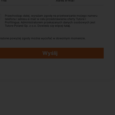
+48
Adres e-mail
Przechodząc dalej, wyrażam zgodę na przetwarzanie mojego numeru
telefonu i adresu e-mail w celu przedstawienia oferty Tutore i
Profilingua. Administratorem przekazanych danych osobowych jest
Tutore Poland Sp. z o.o. Dowiedz się więcej
tutaj
.
rażone powyżej zgody można wycofać w dowolnym momencie.
Wyślij