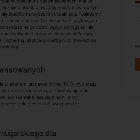
Lingua na zajęcia dla zaawansowanych. Nauka
miesz się z obcokrajowcami, którzy mówią w tym
a się studiów na wyższych uczelniach. Posiadamy
 za zadanie nauczyć Cię wszystkich językowych
orzystasz na co dzień. Język portugalski nie
 nam swobodnie porozumiewać się w Portugalii,
sz niezbędną językową wiedzę oraz dowiesz się
ownictwa.
Wy
awansowanych
e z lektorem lub nawet online. To Ty wybierasz
dzimy do każdego ucznia, przedstawiając mu
wki lub skontaktujesz się z nami, a my
 możesz dalej poszerzać swoją wiedzę i
rtugalskiego dla