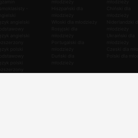
gzamin
młodzieży
młodzieży
smoklasisty -
Hiszpański dla
Chiński dla
ngielski
młodzieży
młodzieży
ęzyk angielski
Włoski dla młodzieży
Niderlandzki d
odstawowy
Rosyjski dla
młodzieży
ęzyk angielski
młodzieży
Ukraiński dla
ozszerzony
Portugalski dla
młodzieży
ęzyk polski
młodzieży
Czeski dla mł
odstawowy
Duński dla
Polski dla mło
ęzyk polski
młodzieży
ozszerzony
atematyka
odstawowa
atematyka
ozszerzona