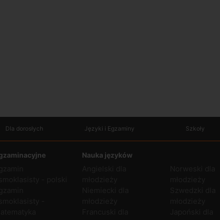
Dla dorosłych
Języki i Egzaminy
Szkoły
gzaminacyjne
Nauka języków
gzamin
Angielski dla
Norweski dla
smoklasisty - polski
młodzieży
młodzieży
gzamin
Niemiecki dla
Szwedzki dla
smoklasisty -
młodzieży
młodzieży
atematyka
Francuski dla
Japoński dla