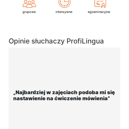
grupowe
intensywne
egzaminacyjne
Opinie słuchaczy ProfiLingua
ach podoba mi się
„Wygodna, nowoczesna szk
zenie mówienia”
położona w dogodnej lokaliz