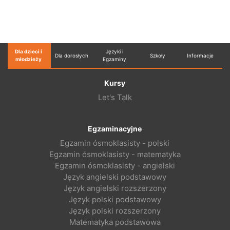
Dla dzieci i
Języki i
Dla dorosłych
Szkoły
Informacje
młodzieży
Egzaminy
Kursy
Let's Talk
Egzaminacyjne
Egzamin ósmoklasisty - polski
Egzamin ósmoklasisty - matematyka
Egzamin ósmoklasisty - angielski
Język angielski podstawowy
Język angielski rozszerzony
Język polski podstawowy
Język polski rozszerzony
Matematyka podstawowa