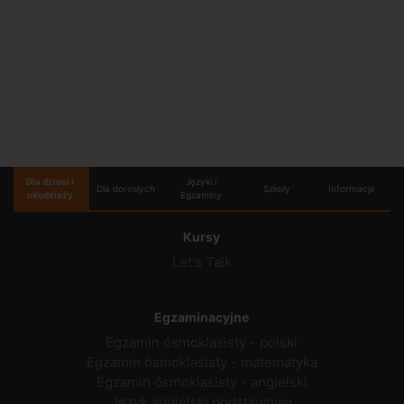
Dla dzieci i
Języki i
Dla dorosłych
Szkoły
Informacje
młodzieży
Egzaminy
Kursy
Let's Talk
Egzaminacyjne
Egzamin ósmoklasisty - polski
Egzamin ósmoklasisty - matematyka
Egzamin ósmoklasisty - angielski
Język angielski podstawowy