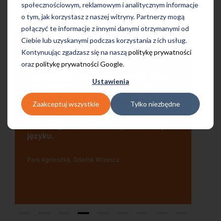
społecznościowym, reklamowym i analitycznym informacje
o tym, jak korzystasz z naszej witryny. Partnerzy mogą
połączyć te informacje z innymi danymi otrzymanymi od
Ciebie lub uzyskanymi podczas korzystania z ich usług.
Kontynuując zgadzasz się na naszą
politykę prywatności
oraz
politykę prywatności Google
.
Uczę się w tej szkole od 4 lat i jestem
bardzo zadowolona. Zajęcia z nativami,
Ustawienia
wygodna, nowoczesna szkoła położona
w dogodnej lokalizacji, bo tuż przy
Zaakceptuj wszystkie
Tylko niezbędne
wyjściu z metra, mili pracownicy,
bardzo konkurencyjna cena kursu i
m
najlepsza Pani manager, która służy
pomocą w każdej chwili! Polecam!
Pani Małgrzata, Warszawa Metro Świętokrzyska