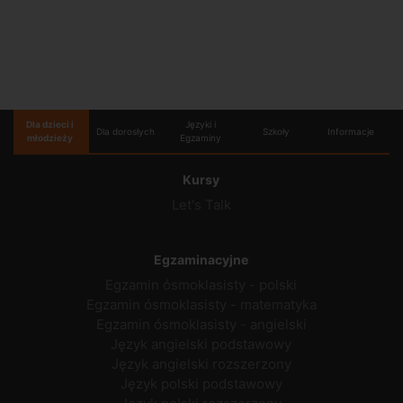
Dla dzieci i
Języki i
Dla dorosłych
Szkoły
Informacje
młodzieży
Egzaminy
Kursy
Let's Talk
Egzaminacyjne
Egzamin ósmoklasisty - polski
Egzamin ósmoklasisty - matematyka
Egzamin ósmoklasisty - angielski
Język angielski podstawowy
Język angielski rozszerzony
Język polski podstawowy