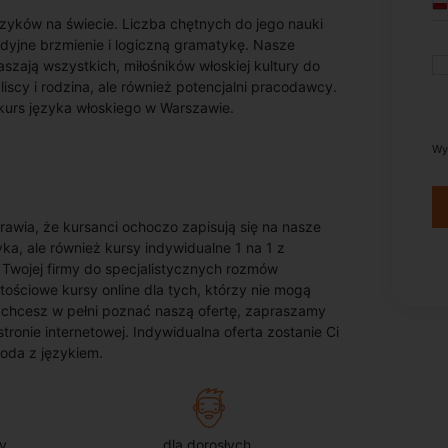
ęzyków na świecie. Liczba chętnych do jego nauki
odyjne brzmienie i logiczną gramatykę. Nasze
aszają wszystkich, miłośników włoskiej kultury do
iscy i rodzina, ale również potencjalni pracodawcy.
 kurs języka włoskiego w Warszawie.
Wy
rawia, że kursanci ochoczo zapisują się na nasze
yka, ale również kursy indywidualne 1 na 1 z
Twojej firmy do specjalistycznych rozmów
tościowe kursy online dla tych, którzy nie mogą
 chcesz w pełni poznać naszą ofertę, zapraszamy
ronie internetowej. Indywidualna oferta zostanie Ci
goda z językiem.
y
dla dorosłych