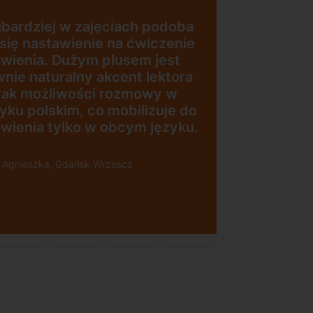
jestem bardzo zadowolona.
Zajęcia z nativami, wygodna,
nowoczesna szkoła położona w
dogodnej lokalizacji, bo tuż przy
zesna
wyjściu z metra, mili
w
pracownicy, bardzo
konkurencyjna cena kursu i
ji”
najlepsza Pani manager, która
służy pomocą w każdej chwili!
Polecam!
Pani Małgrzata, Warszawa Metro
Świętokrzyska