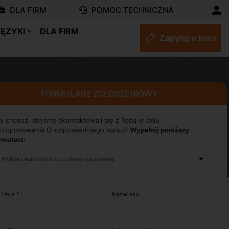
DLA FIRM
POMOC TECHNICZNA
JĘZYKI
DLA FIRM
Zapytaj o kurs
FORMULARZ ZGŁOSZENIOWY
y chcesz, abyśmy skontaktowali się z Tobą w celu
proponowania Ci odpowiedniego kursu?
Wypełnij poniższy
rmularz:
Imię *
Nazwisko