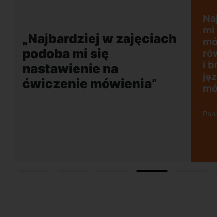
zajęciach podoba
enie na ćwiczenie
ym plusem jest
„Wygodna, nowoc
ny akcent lektora
szkoła położona 
ości rozmowy w
dogodnej lokalizac
, co mobilizuje do
o w obcym języku.
ńsk Wrzescz