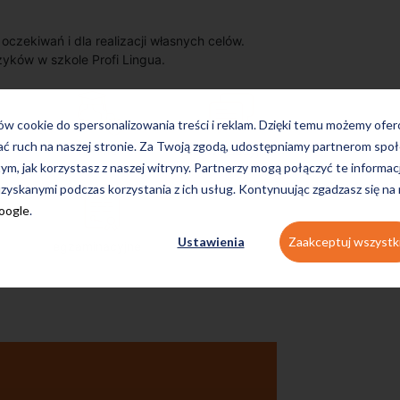
zekiwań i dla realizacji własnych celów.
zyków w szkole Profi Lingua.
ków cookie do spersonalizowania treści i reklam. Dzięki temu możemy ofe
ać ruch na naszej stronie. Za Twoją zgodą, udostępniamy partnerom s
on-line
konwersacyjne
tym, jak korzystasz z naszej witryny. Partnerzy mogą połączyć te informac
zyskanymi podczas korzystania z ich usług. Kontynuując zgadzasz się na
Google
.
Ustawienia
Zaakceptuj wszystk
egzaminacyjne
Uczę się w tej szkole od 4 lat i