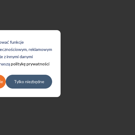
rować funkcje
połecznościowym, reklamowym
je z innymi danymi
 naszą
politykę prywatności
ie
Tylko niezbędne