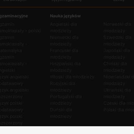
gzaminacyjne
Nauka języków
gzamin
Angielski dla
Norweski dla
smoklasisty - polski
młodzieży
młodzieży
gzamin
Niemiecki dla
Szwedzki dla
smoklasisty -
młodzieży
młodzieży
atematyka
Francuski dla
Japoński dla
gzamin
młodzieży
młodzieży
smoklasisty -
Hiszpański dla
Chiński dla
ngielski
młodzieży
młodzieży
ęzyk angielski
Włoski dla młodzieży
Niderlandzki d
odstawowy
Rosyjski dla
młodzieży
ęzyk angielski
młodzieży
Ukraiński dla
ozszerzony
Portugalski dla
młodzieży
ęzyk polski
młodzieży
Czeski dla mł
odstawowy
Duński dla
Polski dla mło
ęzyk polski
młodzieży
ozszerzony
atematyka