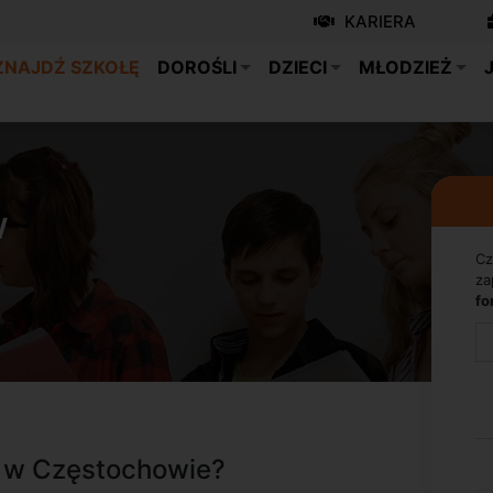
KARIERA
ZNAJDŹ SZKOŁĘ
DOROŚLI
DZIECI
MŁODZIEŻ
w
Cz
za
fo
o w Częstochowie?