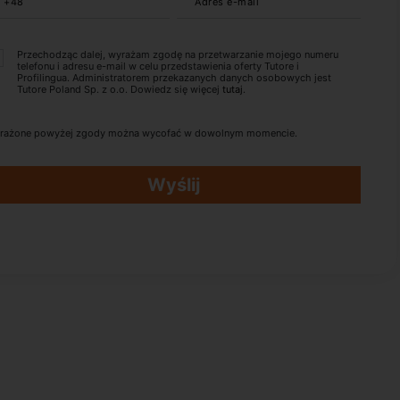
+48
Adres e-mail
Przechodząc dalej, wyrażam zgodę na przetwarzanie mojego numeru
telefonu i adresu e-mail w celu przedstawienia oferty Tutore i
Profilingua. Administratorem przekazanych danych osobowych jest
Tutore Poland Sp. z o.o. Dowiedz się więcej
tutaj
.
rażone powyżej zgody można wycofać w dowolnym momencie.
Wyślij