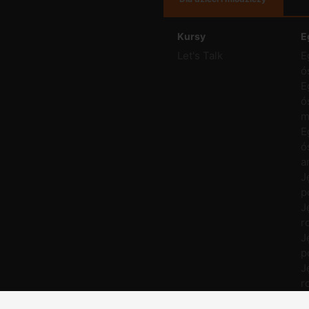
Kursy
E
Let's Talk
E
ó
E
ó
m
E
ó
a
J
p
J
r
J
p
J
r
M