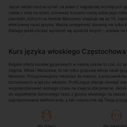
Język włoski można uznać za jeden z najpiękniej brzmiących j
rośnie z dnia na dzień, ponieważ kursanci cenią sobie jego mel
placówki, których na terenie Warszawy znajduje się aż 10, zapr
efektywnej nauki języka. Waszą umiejętność docenią nie tylko bl
Dlatego jeżeli chcesz wyróżnić się spośród innych – postaw na
Kurs języka włoskiego Częstochowa
Bogata oferta kursów językowych w naszej szkole to coś, co sp
zajęcia. Włoski Warszawa, to nie tylko grupowe lekcje nauki jęz
lektorem. Przygotowujemy młodzież do matury, a pracowników 
biznesowych w języku włoskim. ProfiLingua oferuje również war
wygospodarować wolnego czasu na zajęcia stacjonarne. Jeżeli
do wypełnienia darmowego testu z języka włoskiego na naszej st
zaproponowana telefonicznie, a tak rozpocznie się Twoja przy
dla dzieci
dla młodzież