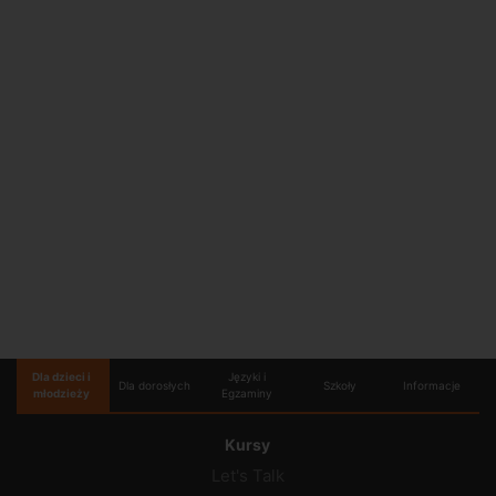
Dla dzieci i
Języki i
Dla dorosłych
Szkoły
Informacje
młodzieży
Egzaminy
Kursy
Let's Talk