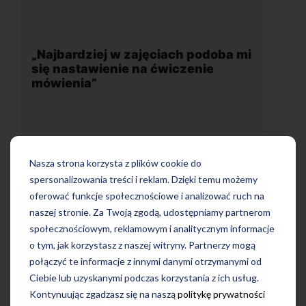
h podoba mi
„Wygodna, nowoczesna szkoła
zenie
położona w dogodnej lokalizacji”
Nasza strona korzysta z plików cookie do
spersonalizowania treści i reklam. Dzięki temu możemy
oferować funkcje społecznościowe i analizować ruch na
naszej stronie. Za Twoją zgodą, udostępniamy partnerom
społecznościowym, reklamowym i analitycznym informacje
Uczę się w tej szkole od 4 lat i jestem
doba mi się
o tym, jak korzystasz z naszej witryny. Partnerzy mogą
bardzo zadowolona. Zajęcia z nativami
mówienia.
połączyć te informacje z innymi danymi otrzymanymi od
wygodna, nowoczesna szkoła położon
naturalny
w dogodnej lokalizacji, bo tuż przy
Ciebie lub uzyskanymi podczas korzystania z ich usług.
wości
wyjściu z metra, mili pracownicy,
Kontynuując zgadzasz się na naszą
politykę prywatności
 co
bardzo konkurencyjna cena kursu i