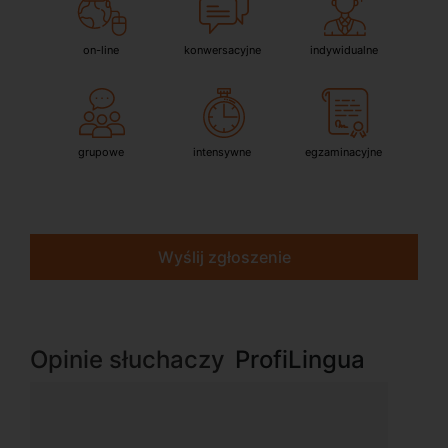
on-line
konwersacyjne
indywidualne
grupowe
intensywne
egzaminacyjne
Wyślij zgłoszenie
Opinie słuchaczy
ProfiLingua