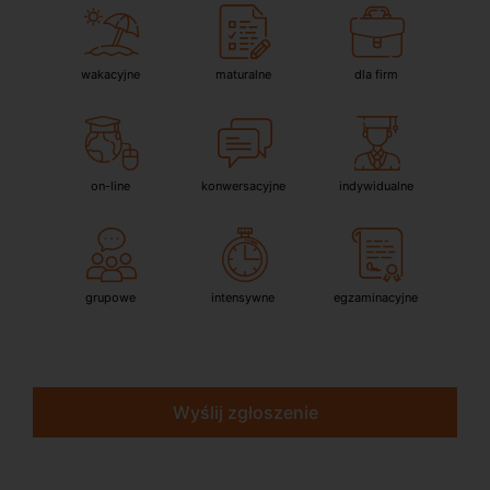
wakacyjne
maturalne
dla firm
on-line
konwersacyjne
indywidualne
grupowe
intensywne
egzaminacyjne
Wyślij zgłoszenie