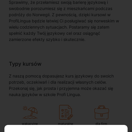
Sprawimy, że przełamiesz swoją barierę językową i
swobodnie porozumiesz się z mieszkańcami podczas
podróży do Norwegii. Z pewnością, dzięki kursowi w
ProfiLingua będzie łatwiej Ci posługiwać się norweskim w
wielu codziennych sytuacjach. Postaramy się zatem
spełnić każdy Twój językowy cel oraz osiągnąć
zamierzone efekty szybko i skutecznie.
Typy kursów
Z naszą pomocą dopasujesz kurs językowy do swoich
potrzeb, oczekiwań i dla realizacji własnych celów.
Przekonaj się, jak prosta i przyjemna może okazać się
nauka języków w szkole Profi Lingua.
wakacyjne
maturalne
dla firm