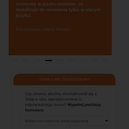
rozmowy w języku polskim, co
mobilizuje do mówienia tylko w obcym
języku.
Pani Agnieszka, Gdańsk Wrzescz
FORMULARZ ZGŁOSZENIOWY
Czy chcesz, abyśmy skontaktowali się z
Tobą w celu zaproponowania Ci
odpowiedniego kursu?
Wypełnij poniższy
formularz: