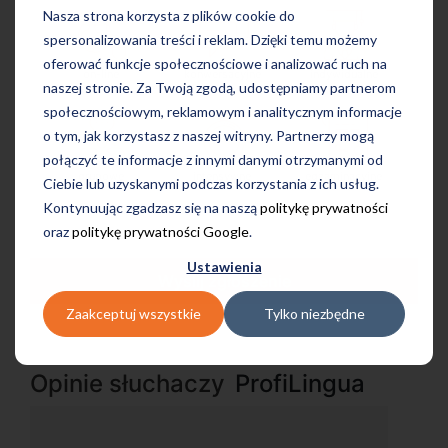
Nasza strona korzysta z plików cookie do
spersonalizowania treści i reklam. Dzięki temu możemy
oferować funkcje społecznościowe i analizować ruch na
on-line
konwersacyjne
indywidualne
naszej stronie. Za Twoją zgodą, udostępniamy partnerom
społecznościowym, reklamowym i analitycznym informacje
o tym, jak korzystasz z naszej witryny. Partnerzy mogą
połączyć te informacje z innymi danymi otrzymanymi od
grupowe
intensywne
egzaminacyjne
Ciebie lub uzyskanymi podczas korzystania z ich usług.
Kontynuując zgadzasz się na naszą
politykę prywatności
oraz
politykę prywatności Google
.
Ustawienia
Wyślij zgłoszenie
Zaakceptuj wszystkie
Tylko niezbędne
Opinie słuchaczy
ProfiLingua