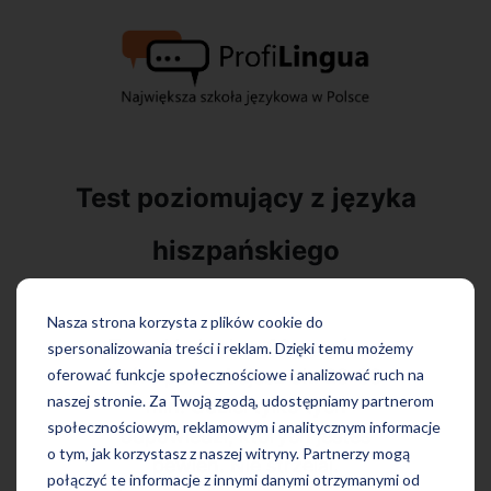
Test poziomujący z języka
hiszpańskiego
Nasza strona korzysta z plików cookie do
Test składa się z 60 pytań, na
spersonalizowania treści i reklam. Dzięki temu możemy
które potrzebujesz ok. 20-30
oferować funkcje społecznościowe i analizować ruch na
naszej stronie. Za Twoją zgodą, udostępniamy partnerom
min. Udziel tylko tych
społecznościowym, reklamowym i analitycznym informacje
odpowiedzi, których jesteś
o tym, jak korzystasz z naszej witryny. Partnerzy mogą
pewien. Nie strzelaj.
połączyć te informacje z innymi danymi otrzymanymi od