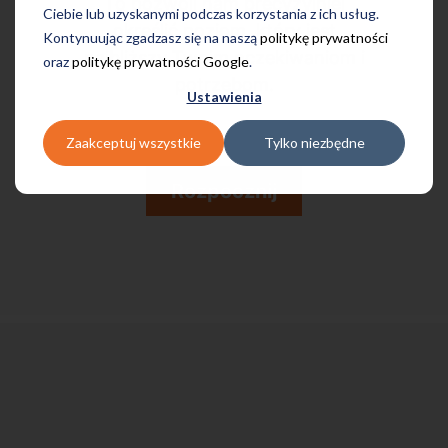
To pozwoli nam precyzyjniej
Ciebie lub uzyskanymi podczas korzystania z ich usług.
określić poziom, który jest
Kontynuując zgadzasz się na naszą
politykę prywatności
najbliższy Twoim oczekiwaniom i
oraz
politykę prywatności Google
.
potrzebom.
Ustawienia
Zaakceptuj wszystkie
Tylko niezbędne
Rozpocznij