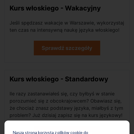
Kurs włoskiego - Wakacyjny
Jeśli spędzasz wakacje w Warszawie, wykorzystaj
ten czas na intensywną naukę języka włoskiego!
Sprawdź szczegóły
Kurs włoskiego - Standardowy
Ile razy zastanawiałeś się, czy byłbyś w stanie
porozumieć się z obcokrajowcem? Obawiasz się,
że chociaż znasz podstawy języka, miałbyś z tym
problem? Już dzisiaj zapisz się na kurs językowy!
Nasza strona korzysta z plików cookie do
Sprawdź szczegóły