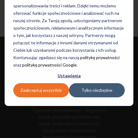
spersonalizowania treści i reklam. Dzięki temu możemy
oferować funkcje społecznościowe i analizować ruch na
naszej stronie. Za Twoją zgodą, udostępniamy partnerom
Kursy dla dorosłych
społecznościowym, reklamowym i analitycznym informacje
o tym, jak korzystasz z naszej witryny. Partnerzy mogą
Dla dzieci i
Języki i
połączyć te informacje z innymi danymi otrzymanymi od
Dla dorosłych
Szkoły
Informacje
młodzieży
Egzaminy
Ciebie lub uzyskanymi podczas korzystania z ich usług.
Kontynuując zgadzasz się na naszą
politykę prywatności
Kursy
oraz
politykę prywatności Google
.
Let's Talk
Ustawienia
Egzaminacyjne
Zaakceptuj wszystkie
Tylko niezbędne
Egzamin ósmoklasisty - polski
Egzamin ósmoklasisty - matematyka
Egzamin ósmoklasisty - angielski
Język angielski podstawowy
Język angielski rozszerzony
Język polski podstawowy
Język polski rozszerzony