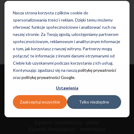
standardowym kursie przerabiamy przez cały
semestr!
Nasza strona korzysta z plików cookie do
spersonalizowania treści i reklam. Dzięki temu możemy
oferować funkcje społecznościowe i analizować ruch na
Sprawdź szczegóły
naszej stronie. Za Twoją zgodą, udostępniamy partnerom
społecznościowym, reklamowym i analitycznym informacje
o tym, jak korzystasz z naszej witryny. Partnerzy mogą
Kursy dla dorosłych
połączyć te informacje z innymi danymi otrzymanymi od
Ciebie lub uzyskanymi podczas korzystania z ich usług.
Dla dzieci i
Języki i
Kontynuując zgadzasz się na naszą
politykę prywatności
Dla dorosłych
Szkoły
Informacje
młodzieży
Egzaminy
oraz
politykę prywatności Google
.
Kursy
Ustawienia
Let's Talk
Zaakceptuj wszystkie
Tylko niezbędne
Egzaminacyjne
Egzamin ósmoklasisty - polski
Egzamin ósmoklasisty - matematyka