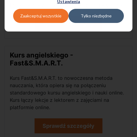
Ustawienia
Krótkie kursy z języka angielskiego dla każdego!
Zaakceptuj wszystkie
Tylko niezbędne
Sprawdź szczegóły
Kurs angielskiego -
Fast&S.M.A.R.T.
Kurs Fast&S.M.A.R.T. to nowoczesna metoda
nauczania, która opiera się na połączeniu
standardowego kursu angielskiego i nauki online.
Kurs łączy lekcje z lektorem z zajęciami na
platformie online.
Sprawdź szczegóły