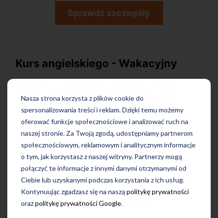
Sprawdź szczegóły
Kurs angielskiego - Wakacyjny
Wakacje to czas na odpoczynek, lecz także
idealny moment na podejmowanie nowych
Nasza strona korzysta z plików cookie do
wyzwań! Nauka języka angielskiego może być
spersonalizowania treści i reklam. Dzięki temu możemy
jednym z nich.
oferować funkcje społecznościowe i analizować ruch na
naszej stronie. Za Twoją zgodą, udostępniamy partnerom
społecznościowym, reklamowym i analitycznym informacje
Sprawdź szczegóły
o tym, jak korzystasz z naszej witryny. Partnerzy mogą
połączyć te informacje z innymi danymi otrzymanymi od
Ciebie lub uzyskanymi podczas korzystania z ich usług.
Kontynuując zgadzasz się na naszą
politykę prywatności
Kurs angielskiego - Krótki
oraz
politykę prywatności Google
.