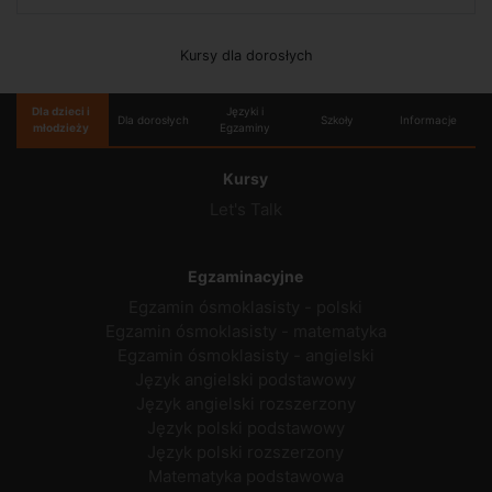
Kursy dla dorosłych
Dla dzieci i
Języki i
Dla dorosłych
Szkoły
Informacje
młodzieży
Egzaminy
Kursy
Let's Talk
Egzaminacyjne
Egzamin ósmoklasisty - polski
Egzamin ósmoklasisty - matematyka
Egzamin ósmoklasisty - angielski
Język angielski podstawowy
Język angielski rozszerzony
Język polski podstawowy
Język polski rozszerzony
Matematyka podstawowa