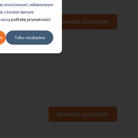
połecznościowym, reklamowym
je z innymi danymi
 naszą
politykę prywatności
Sprawdź szczegóły
ie
Tylko niezbędne
Sprawdź szczegóły