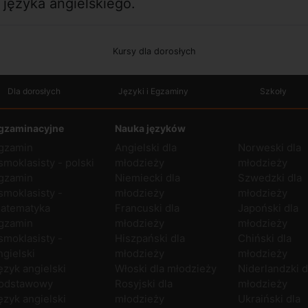
 języka angielskiego.
Kursy dla dorosłych
Dla dorosłych
Języki i Egzaminy
Szkoły
gzaminacyjne
Nauka języków
gzamin
Angielski dla
Norweski dla
smoklasisty - polski
młodzieży
młodzieży
gzamin
Niemiecki dla
Szwedzki dla
smoklasisty -
młodzieży
młodzieży
atematyka
Francuski dla
Japoński dla
gzamin
młodzieży
młodzieży
smoklasisty -
Hiszpański dla
Chiński dla
ngielski
młodzieży
młodzieży
ęzyk angielski
Włoski dla młodzieży
Niderlandzki d
odstawowy
Rosyjski dla
młodzieży
ęzyk angielski
młodzieży
Ukraiński dla