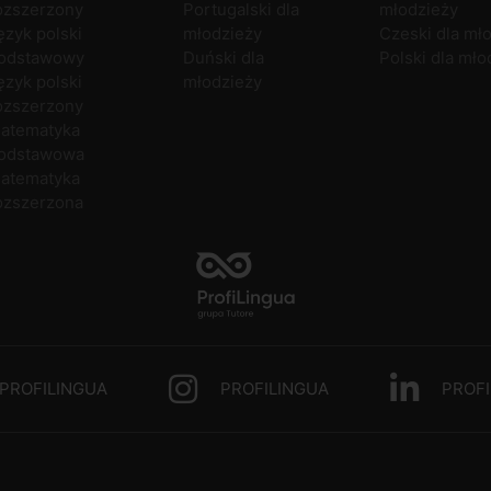
ozszerzony
Portugalski dla
młodzieży
ęzyk polski
młodzieży
Czeski dla mł
odstawowy
Duński dla
Polski dla mło
ęzyk polski
młodzieży
ozszerzony
atematyka
odstawowa
atematyka
ozszerzona
PROFILINGUA
PROFILINGUA
PROFI