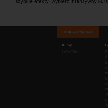
szybkie efekty, wybierz intensywny kurs
Dla dzieci i młodzieży
Kursy
E
Let's Talk
E
ó
E
ó
m
E
ó
a
J
p
J