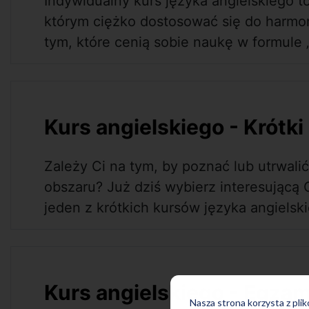
Indywidualny kurs języka angielskiego 
którym ciężko dostosować się do harm
tym, które cenią sobie naukę w formule „
Kurs angielskiego - Krótki
Zależy Ci na tym, by poznać lub utrwal
obszaru? Już dziś wybierz interesującą C
jeden z krótkich kursów języka angielsk
Kurs angielskiego - Egza
Nasza strona korzysta z pli