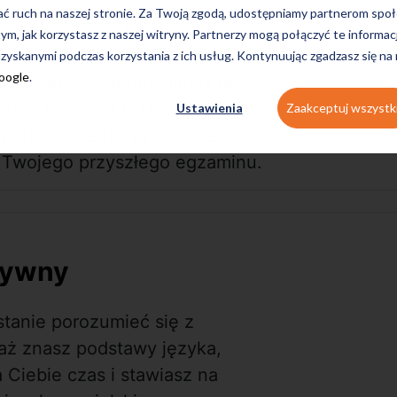
ać ruch na naszej stronie. Za Twoją zgodą, udostępniamy partnerom s
 angielskiego, to rozwiązanie
tym, jak korzystasz z naszej witryny. Partnerzy mogą połączyć te informac
długim czasie zamierzają podejść
zyskanymi podczas korzystania z ich usług. Kontynuując zgadzasz się na
Google
.
zykowego. Przygotowujemy do
ET, PET, YLE), TELC, LCCI.
Ustawienia
Zaakceptuj wszystk
iadczeni lektorzy i native
ę Twojego przyszłego egzaminu.
nsywny
 stanie porozumieć się z
aż znasz podstawy języka,
a Ciebie czas i stawiasz na