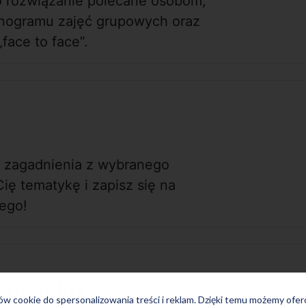
to rozwiązanie polecane osobom,
onogramu zajęć grupowych oraz
face to face”.
ić zagadnienia z wybranego
ię tematykę i zapisz się na
iego!
minacyjny
ków cookie do spersonalizowania treści i reklam. Dzięki temu możemy ofe