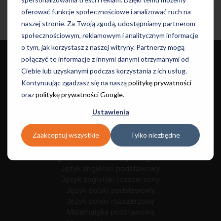
sprawdź poziom języka!
oferować funkcje społecznościowe i analizować ruch na
naszej stronie. Za Twoją zgodą, udostępniamy partnerom
społecznościowym, reklamowym i analitycznym informacje
o tym, jak korzystasz z naszej witryny. Partnerzy mogą
Dla dzieci i
Języki i
Dla dorosłych
Szkoły
Informacje
młodzieży
Egzaminy
połączyć te informacje z innymi danymi otrzymanymi od
Ciebie lub uzyskanymi podczas korzystania z ich usług.
Kursy
Kontynuując zgadzasz się na naszą
politykę prywatności
Let's Talk
oraz
politykę prywatności Google
.
Ustawienia
Egzaminacyjne
Zaakceptuj wszystkie
Tylko niezbędne
Egzamin ósmoklasisty - polski
Egzamin ósmoklasisty - matematyka
Egzamin ósmoklasisty - angielski
Język angielski podstawowy
Język angielski rozszerzony
Język polski podstawowy
Język polski rozszerzony
Matematyka podstawowa