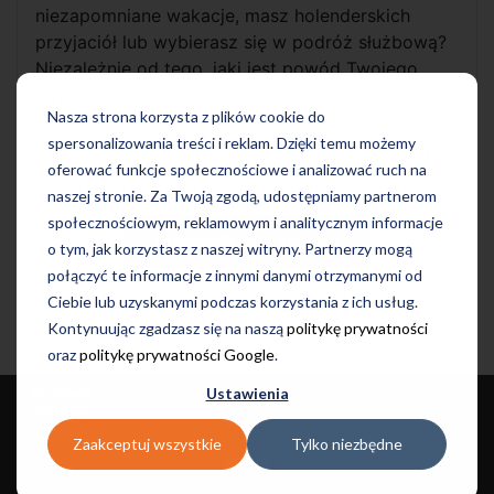
niezapomniane wakacje, masz holenderskich
przyjaciół lub wybierasz się w podróż służbową?
Niezależnie od tego, jaki jest powód Twojego
wyjazdu, zacznij naukę języka niderlandzkiego już
Nasza strona korzysta z plików cookie do
dziś! Na naukę nigdy nie jest za późno. Jeśli liczy
spersonalizowania treści i reklam. Dzięki temu możemy
się dla Ciebie czas i stawiasz na szybkie efekty,
oferować funkcje społecznościowe i analizować ruch na
wybierz intensywny kurs języka niderlandzkiego.
naszej stronie. Za Twoją zgodą, udostępniamy partnerom
społecznościowym, reklamowym i analitycznym informacje
Sprawdź szczegóły
o tym, jak korzystasz z naszej witryny. Partnerzy mogą
połączyć te informacje z innymi danymi otrzymanymi od
Ciebie lub uzyskanymi podczas korzystania z ich usług.
Kontynuując zgadzasz się na naszą
politykę prywatności
Kursy dla dorosłych
oraz
politykę prywatności Google
.
Ustawienia
Dla dzieci i
Języki i
Dla dorosłych
Szkoły
Informacje
młodzieży
Egzaminy
Zaakceptuj wszystkie
Tylko niezbędne
Kursy
Let's Talk