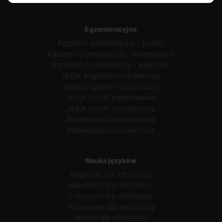
Egzaminacyjne
Egzamin ósmoklasisty - polski
Egzamin ósmoklasisty - matematyka
Egzamin ósmoklasisty - angielski
Język angielski podstawowy
Język angielski rozszerzony
Język polski podstawowy
Język polski rozszerzony
Matematyka podstawowa
Matematyka rozszerzona
Nauka języków
Angielski dla młodzieży
Niemiecki dla młodzieży
Francuski dla młodzieży
Hiszpański dla młodzieży
Włoski dla młodzieży