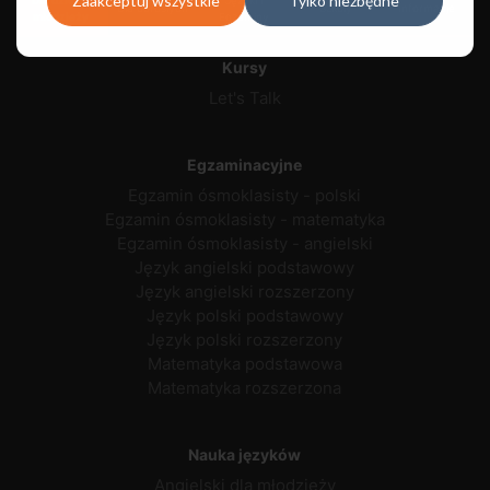
Zaakceptuj wszystkie
Tylko niezbędne
Dla dorosłych
Szkoły
Informacje
młodzieży
Egzaminy
Kursy
Let's Talk
Egzaminacyjne
Egzamin ósmoklasisty - polski
Egzamin ósmoklasisty - matematyka
Egzamin ósmoklasisty - angielski
Język angielski podstawowy
Język angielski rozszerzony
Język polski podstawowy
Język polski rozszerzony
Matematyka podstawowa
Matematyka rozszerzona
Nauka języków
Angielski dla młodzieży