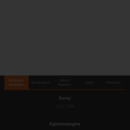
Dla dzieci i
Języki i
Dla dorosłych
Szkoły
Informacje
młodzieży
Egzaminy
Kursy
Let's Talk
Egzaminacyjne