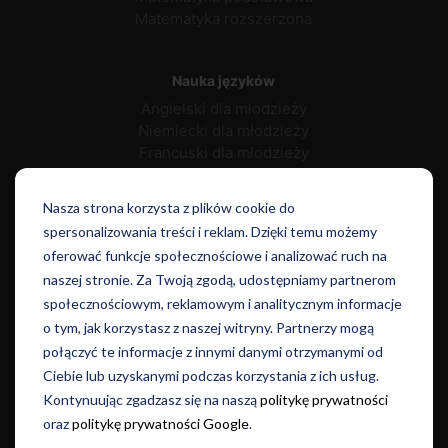
Matematyka rozszerzona
Nauka języków
Angielski dla młodzieży
Niemiecki dla młodzieży
Francuski dla młodzieży
Hiszpański dla młodzieży
Włoski dla młodzieży
Nasza strona korzysta z plików cookie do
Rosyjski dla młodzieży
spersonalizowania treści i reklam. Dzięki temu możemy
Portugalski dla młodzieży
oferować funkcje społecznościowe i analizować ruch na
Duński dla młodzieży
naszej stronie. Za Twoją zgodą, udostępniamy partnerom
społecznościowym, reklamowym i analitycznym informacje
o tym, jak korzystasz z naszej witryny. Partnerzy mogą
Norweski dla młodzieży
połączyć te informacje z innymi danymi otrzymanymi od
Szwedzki dla młodzieży
Ciebie lub uzyskanymi podczas korzystania z ich usług.
Japoński dla młodzieży
Kontynuując zgadzasz się na naszą
politykę prywatności
Chiński dla młodzieży
oraz
politykę prywatności Google
.
Niderlandzki dla młodzieży