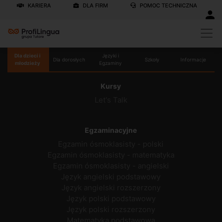
KARIERA
DLA FIRM
POMOC TECHNICZNA
Dla dzieci i
Języki i
Dla dorosłych
Szkoły
Informacje
młodzieży
Egzaminy
Kursy
Let's Talk
Egzaminacyjne
Egzamin ósmoklasisty - polski
Egzamin ósmoklasisty - matematyka
Egzamin ósmoklasisty - angielski
Język angielski podstawowy
Język angielski rozszerzony
Język polski podstawowy
Język polski rozszerzony
Matematyka podstawowa